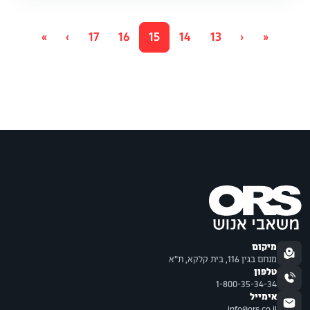
»
›
17
16
15
14
13
‹
«
מיקום
מנחם בגין 116, בית קלקא, ת"א
טלפון
1-800-35-34-34
אימייל
info@ors.co.il