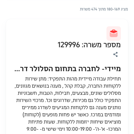
מציג 169–180 מתוך 474 משרות
מספר משרה: 129996
מיידי- לחברה בתחום הסלולר דרושים/ות נציגי/ות שירות ומכירה בצפון. בונוסים גבוהים !
תחילת עבודה מיידית מהות התפקיד: מתן שירות
ללקוחות החברה, קבלת קהל , מענה בנושאים מגוונים,
מסלולים שונים, מבצעים, חבילות, הטבות, חשבוניות
התפקיד כולל גם מכירות, שדרוגים וכו'. מרכזי השירות
נותנים מענה גם ללקוחות המגיעים לשדרג ממירים
ומודמים במרכז. כאשר יש פחות מופעים (לקוחות)
מוציאים שיחות יזומות ללקוחות. שעות פתיחת
המרכז- א'-ה'- 10:00-19:00 וימי שישי מ- 9:00-