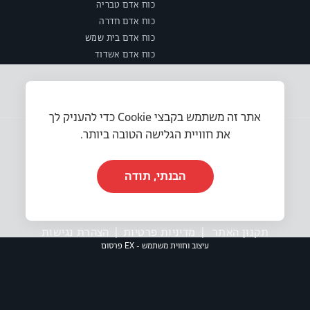
כוח אדם טבריה
כוח אדם חדרה
כוח אדם בית שמש
כוח אדם אשדוד
אתר זה משתמש בקבצי Cookie כדי להעניק לך
את חוויית הגלישה הטובה ביותר.
הבנתי, תודה
© 2025 או.אר.אס משאבי אנוש בע״מ. כל הזכויות שמורות.
תקנון האתר
|
מדיניות פרטיות
|
הצהרת נגישות
עיצוב וחווית משתמש - EX פרסום