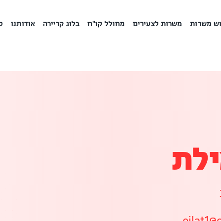
ש משרות
משרות לצעירים
מחולל קו"ח
בלוג קריירה
אודותנו
ס
ילת
eilat1@o