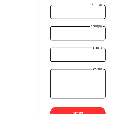
טלפון *
אימייל *
כתובת
הודעה
שליחה