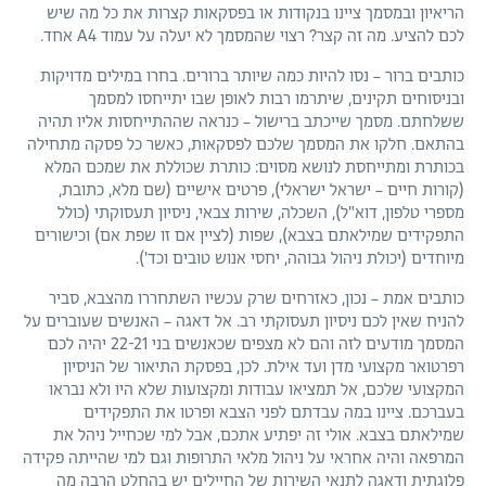
הריאיון ובמסמך ציינו בנקודות או בפסקאות קצרות את כל מה שיש
לכם להציע. מה זה קצר? רצוי שהמסמך לא יעלה על עמוד A4 אחד.
כותבים ברור – נסו להיות כמה שיותר ברורים. בחרו במילים מדויקות
ובניסוחים תקינים, שיתרמו רבות לאופן שבו יתייחסו למסמך
ששלחתם. מסמך שייכתב ברישול – כנראה שההתייחסות אליו תהיה
בהתאם. חלקו את המסמך שלכם לפסקאות, כאשר כל פסקה מתחילה
בכותרת ומתייחסת לנושא מסוים: כותרת שכוללת את שמכם המלא
(קורות חיים – ישראל ישראלי), פרטים אישיים (שם מלא, כתובת,
מספרי טלפון, דוא"ל), השכלה, שירות צבאי, ניסיון תעסוקתי (כולל
התפקידים שמילאתם בצבא), שפות (לציין אם זו שפת אם) וכישורים
מיוחדים (יכולת ניהול גבוהה, יחסי אנוש טובים וכד').
כותבים אמת – נכון, כאזרחים שרק עכשיו השתחררו מהצבא, סביר
להניח שאין לכם ניסיון תעסוקתי רב. אל דאגה – האנשים שעוברים על
המסמך מודעים לזה והם לא מצפים שכאנשים בני 22-21 יהיה לכם
רפרטואר מקצועי מדן ועד אילת. לכן, בפסקת התיאור של הניסיון
המקצועי שלכם, אל תמציאו עבודות ומקצועות שלא היו ולא נבראו
בעברכם. ציינו במה עבדתם לפני הצבא ופרטו את התפקידים
שמילאתם בצבא. אולי זה יפתיע אתכם, אבל למי שכחייל ניהל את
המרפאה והיה אחראי על ניהול מלאי התרופות וגם למי שהייתה פקידה
פלוגתית ודאגה לתנאי השירות של החיילים יש בהחלט הרבה מה