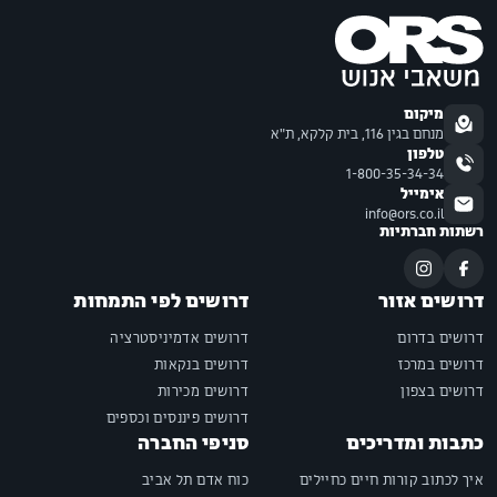
מיקום
מנחם בגין 116, בית קלקא, ת"א
טלפון
1-800-35-34-34
אימייל
info@ors.co.il
רשתות חברתיות
דרושים אזור
דרושים לפי התמחות
דרושים בדרום
דרושים אדמיניסטרציה
דרושים במרכז
דרושים בנקאות
דרושים בצפון
דרושים מכירות
דרושים פיננסים וכספים
כתבות ומדריכים
סניפי החברה
איך לכתוב קורות חיים כחיילים
כוח אדם תל אביב