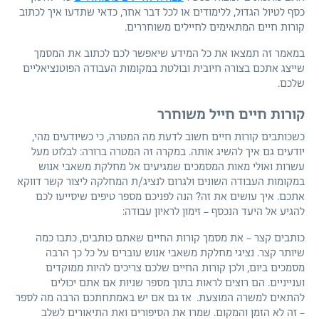
כסף לטיול הגדול, ללימודים או לכל דבר אחר, כדאי שתדעו איך לכתוב
קורות חיים המתאימים לחיילים משוחררים.
במאמר זה תמצאו את כל המידע שיאפשר לכם לכתוב את המסמך
שייצג אתכם בצורה חיובית ובולטת במקומות העבודה הפוטנציאליים
שלכם.
קורות חיים חייל משוחרר
כשכותבים קורות חיים חשוב לדעת מה המטרה, כי כשיודעים מהי,
יודעים גם איך להשיג אותה. במקרה זה המטרה ברורה: לבלוט מעל
עשרות ואולי מאות המסמכים שמגיעים אל מחלקת משאבי אנוש
במקומות העבודה השונים ולגרום לנציג/ת המחלקה ליצור קשר דווקא
אתכם. איך עושים את זה? הנה לפניכם מספר טיפים שיסייעו לכם
להגיע אל היעד הנכסף – זימון לראיון עבודה:
כותבים קצר – את מסמך קורות החיים שאתם כותבים, כתבו כמה
שיותר קצר. נציגי מחלקת משאבי אנוש עוברים על כל כך הרבה
מסמכים ביום, ולכן קורות החיים שלכם צריכים להיות ממוקדים
וענייניים. הם רוצים לראות בתוך מספר שניות אם אתם יכולים
להתאים למשרה המוצעת. אז גם אם יש באמתחתכם הרבה מה לספר
– זה לא הזמן והמקום. שמרו את הסיפורים ואת התיאורים לשלב