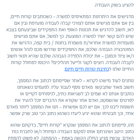
להציע בשוק העבודה.
מדגישים את היתרונות המתאימים למשרה – כשכותבים קורות חיים,
בין אם אתם מגישים אותם לצורכי קבלה לעבודה מועדפת ובין אם
לאו, חשוב להדגיש את תכונות האופי ואת התפקידים שביצעתם בצבא
שיש להם קשר ישיר למשרה המוצעת. כך למשל, אם אתם מגישים
מועמדות למשרת אחראי/ת משמרת בחנות / בית קפה, הדגישו את
המוטיבציה הגבוהה שלכם, את התפקידים שדרשו מכם לנהל אנשים
ו/או ציוד וכמובן – את יכולת הלמידה הגבוהה שלכם שהיא תנאי חשוב
לקבלה לעבודה. רוצים לקצר ולייעל תהליכים? היכנסו למחולל קורות
החיים שלנו ל
כתיבת קורות חיים חינם
.
נותנים לעוד מישהו לקרוא – לאחר שסיימתם לכתוב את המסמך,
חשוב מאוד שתבקשו מאדם נוסף לעבור עליו. לפעמים כשאנחנו
כותבים אנחנו לא שמים לב לשגיאות כתיב, לניסוחים לקויים או
לפרטים שהשמטנו, ואדם אחר שקורא את הדברים יוכל להעיר את
תשומת ליבנו לכך. אם יש לכם אפשרות – תנו את המסמך ליותר מאדם
אחד, וכך תבטיחו שהוא יגיע ליעדו כשהוא כתוב הכי טוב שרק אפשר.
זהו, סיימתם לכתוב את המסמך שנקרא "קורות חיים", בדקתם שהוא
כתוב היטב ושיגרתם אותו למקום העבודה המיוחל ו/או לחברת כוח
האדם. עכשיו מגיע החלק הקשה באמת – ההמתנה. לא פשוט להמתין