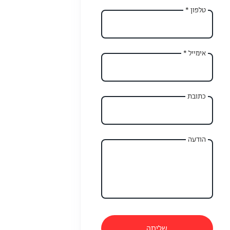
טלפון *
אימייל *
כתובת
הודעה
שליחה