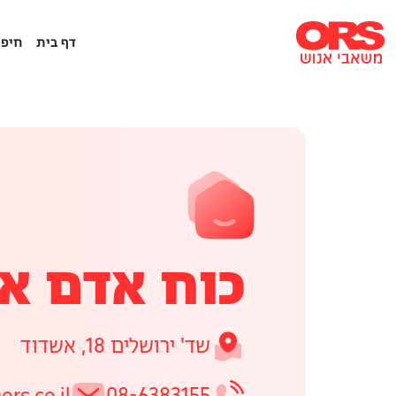
דף בית
חיפו
כוח אדם א
שד' ירושלים 18, אשדוד
rs.co.il
08-6383155