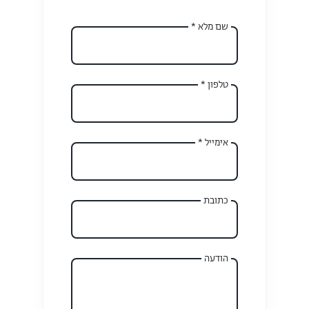
שם מלא *
טלפון *
אימייל *
כתובת
הודעה