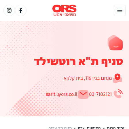
סניף ת"א רוטשילד
מנחם בגין 116, בית קלקא
sarit.l@ors.co.il
03-7102121
עמוד הבית
הסניפים שלנו
סניף תל אביב