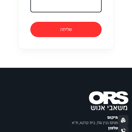
שליחה
מיקום
מנחם בגין 116, בית קלקא, ת"א
טלפון