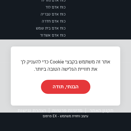
כוח אדם נהריה
כוח אדם לוד
כוח אדם טבריה
כוח אדם חדרה
כוח אדם בית שמש
כוח אדם אשדוד
אתר זה משתמש בקבצי Cookie כדי להעניק לך
את חוויית הגלישה הטובה ביותר.
הבנתי, תודה
© 2025 או.אר.אס משאבי אנוש בע״מ. כל הזכויות שמורות.
תקנון האתר
|
מדיניות פרטיות
|
הצהרת נגישות
עיצוב וחווית משתמש - EX פרסום