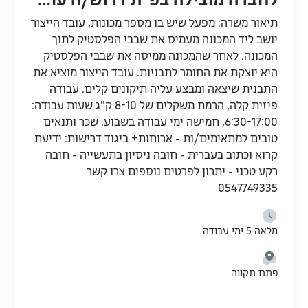
לחברה מובילה בפ"ת דרוש/ה עובד/ת ייצור למחלקת הזרקה
תיאור משרה: מפעל שיש בו מספר מכונות, עובד הייצור
יושב ליד המכונה מעמיס את שבבי הפלסטיק לתוך
המכונה. לאחר שהמכונה ממיסה את שבבי הפלסטיק
היא יוצקת את החומר לתבניות. עובד הייצור מוציא את
התבנית שיצאה ומבצע עליה תיקונים קלים. עבודה
פיזית קלה, הרמת משקלים של 8-10 ק"ג שעות עבודה:
6:30-17:00, חמישה ימי עבודה בשבוע. שכר ותנאים
טובים למתאימים/ות - ארוחות+ ביגוד דרישות: ידיעת
קרוא וכתוב בעברית - חובה ניסיון בתעשייה - חובה
רקע טכני - יתרון לפרטים נוספים צרו קשר
0547749335
מלאה 5 ימי עבודה
פתח תקווה