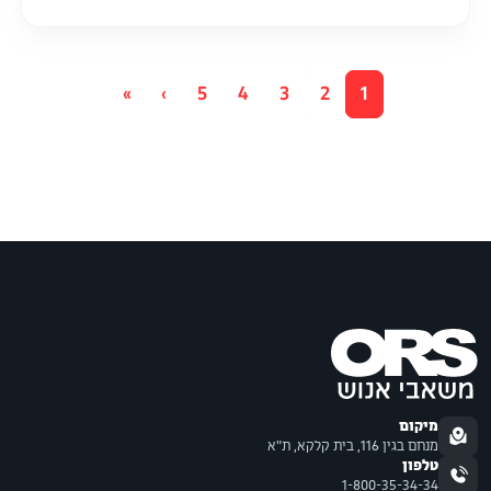
»
›
5
4
3
2
1
מיקום
מנחם בגין 116, בית קלקא, ת"א
טלפון
1-800-35-34-34