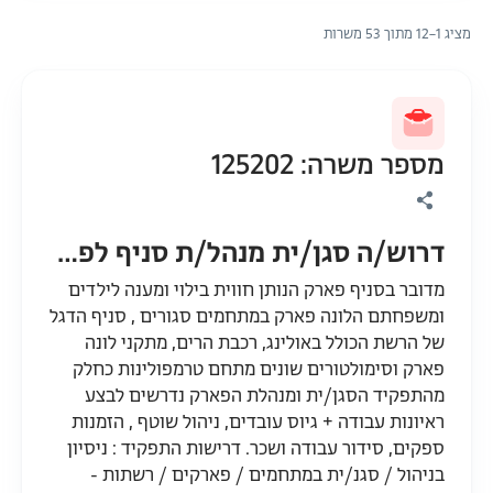
מציג 1–12 מתוך 53 משרות
מספר משרה: 125202
דרוש/ה סגן/ית מנהל/ת סניף לפארק מוביל בתל אביב
מדובר בסניף פארק הנותן חווית בילוי ומענה לילדים
ומשפחתם הלונה פארק במתחמים סגורים , סניף הדגל
של הרשת הכולל באולינג, רכבת הרים, מתקני לונה
פארק וסימולטורים שונים מתחם טרמפולינות כחלק
מהתפקיד הסגן/ית ומנהלת הפארק נדרשים לבצע
ראיונות עבודה + גיוס עובדים, ניהול שוטף , הזמנות
ספקים, סידור עבודה ושכר. דרישות התפקיד : ניסיון
בניהול / סגנ/ית במתחמים / פארקים / רשתות -