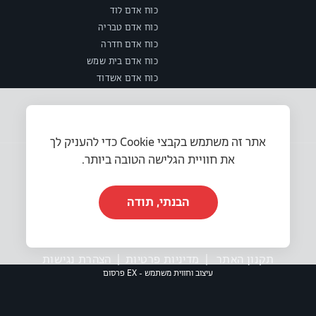
כוח אדם לוד
כוח אדם טבריה
כוח אדם חדרה
כוח אדם בית שמש
כוח אדם אשדוד
אתר זה משתמש בקבצי Cookie כדי להעניק לך
את חוויית הגלישה הטובה ביותר.
הבנתי, תודה
© 2025 או.אר.אס משאבי אנוש בע״מ. כל הזכויות שמורות.
תקנון האתר
|
מדיניות פרטיות
|
הצהרת נגישות
עיצוב וחווית משתמש - EX פרסום