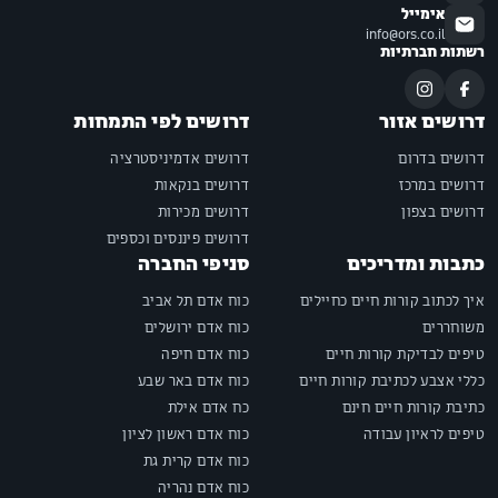
אימייל
info@ors.co.il
רשתות חברתיות
דרושים אזור
דרושים לפי התמחות
דרושים בדרום
דרושים אדמיניסטרציה
דרושים במרכז
דרושים בנקאות
דרושים בצפון
דרושים מכירות
דרושים פיננסים וכספים
כתבות ומדריכים
סניפי החברה
איך לכתוב קורות חיים כחיילים
כוח אדם תל אביב
משוחררים
כוח אדם ירושלים
טיפים לבדיקת קורות חיים
כוח אדם חיפה
כללי אצבע לכתיבת קורות חיים
כוח אדם באר שבע
כתיבת קורות חיים חינם
כח אדם אילת
טיפים לראיון עבודה
כוח אדם ראשון לציון
כוח אדם קרית גת
כוח אדם נהריה