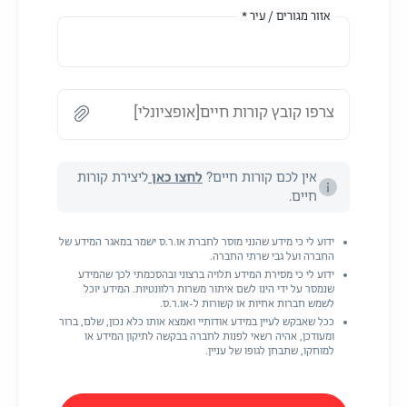
אזור מגורים / עיר *
צרפו קובץ קורות חיים[אופציונלי]
אין לכם קורות חיים?
לחצו כאן
ליצירת קורות
חיים.
ידוע לי כי מידע שהנני מוסר לחברת או.ר.ס ישמר במאגר המידע של
החברה ועל גבי שרתי החברה.
ידוע לי כי מסירת המידע תלויה ברצוני ובהסכמתי לכך שהמידע
שנמסר על ידי הינו לשם איתור משרות רלוונטיות. המידע יוכל
לשמש חברות אחיות או קשורות ל-או.ר.ס.
ככל שאבקש לעיין במידע אודותיי ואמצא אותו כלא נכון, שלם, ברור
ומעודכן, אהיה רשאי לפנות לחברה בבקשה לתיקון המידע או
למוחקו, שתבחן לגופו של עניין.