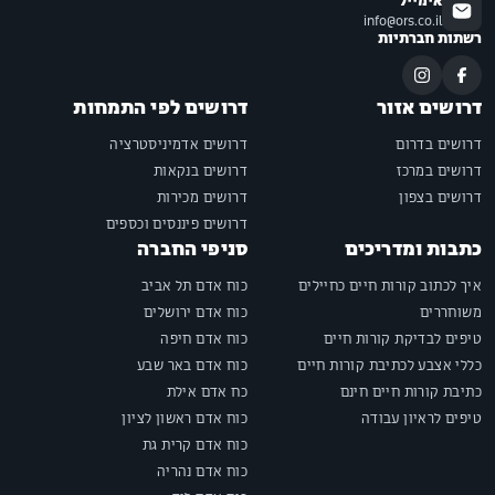
אימייל
info@ors.co.il
רשתות חברתיות
דרושים אזור
דרושים לפי התמחות
דרושים בדרום
דרושים אדמיניסטרציה
דרושים במרכז
דרושים בנקאות
דרושים בצפון
דרושים מכירות
דרושים פיננסים וכספים
כתבות ומדריכים
סניפי החברה
איך לכתוב קורות חיים כחיילים
כוח אדם תל אביב
משוחררים
כוח אדם ירושלים
טיפים לבדיקת קורות חיים
כוח אדם חיפה
כללי אצבע לכתיבת קורות חיים
כוח אדם באר שבע
כתיבת קורות חיים חינם
כח אדם אילת
טיפים לראיון עבודה
כוח אדם ראשון לציון
כוח אדם קרית גת
כוח אדם נהריה