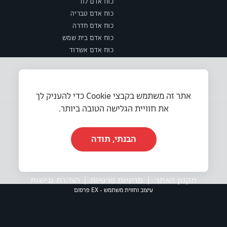
כוח אדם לוד
כוח אדם טבריה
כוח אדם חדרה
כוח אדם בית שמש
כוח אדם אשדוד
אתר זה משתמש בקבצי Cookie כדי להעניק לך
את חוויית הגלישה הטובה ביותר.
הבנתי, תודה
© 2025 או.אר.אס משאבי אנוש בע״מ. כל הזכויות שמורות.
תקנון האתר
|
מדיניות פרטיות
|
הצהרת נגישות
עיצוב וחווית משתמש - EX פרסום