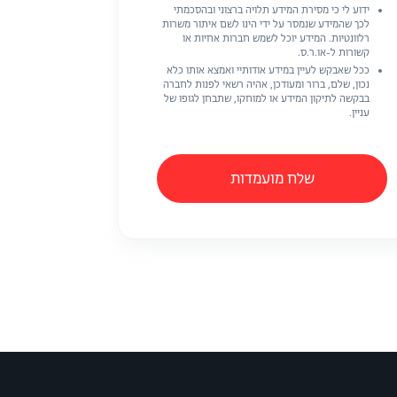
ידוע לי כי מסירת המידע תלויה ברצוני ובהסכמתי
לכך שהמידע שנמסר על ידי הינו לשם איתור משרות
רלוונטיות. המידע יוכל לשמש חברות אחיות או
קשורות ל-או.ר.ס.
ככל שאבקש לעיין במידע אודותיי ואמצא אותו כלא
נכון, שלם, ברור ומעודכן, אהיה רשאי לפנות לחברה
בבקשה לתיקון המידע או למוחקו, שתבחן לגופו של
עניין.
שלח מועמדות