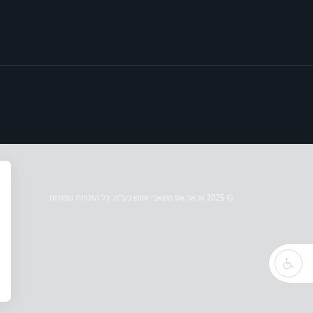
© 2025 או.אר.אס משאבי אנוש בע״מ. כל הזכויות שמורות.