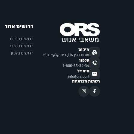
דרושים אזור
דרושים בדרום
דרושים במרכז
מיקום
דרושים בצפון
מנחם בגין 116, בית קלקא, ת"א
טלפון
1-800-35-34-34
אימייל
info@ors.co.il
רשתות חברתיות