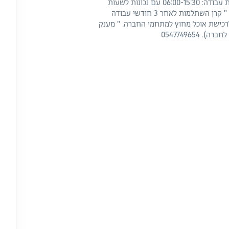
בשבוע- א'-ה' (נכונות לשישי בבוקר במידת הצורך). " שעות עבודה: 06:00-15:30 עם נכונות לשעות
נוספות (בכפוף לחוק) " קיימות הסעות מאזורים מסויימים. " קרן השתלמות לאחר 3 חודשי עבודה
חים (מקליטה לחברה) " כרטיס סיבוס- המקנה 750 לרכישת אוכל מחוץ למתחמי החברה. " מענק