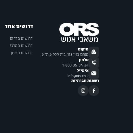
דרושים אזור
דרושים בדרום
דרושים במרכז
מיקום
דרושים בצפון
מנחם בגין 116, בית קלקא, ת"א
טלפון
1-800-35-34-34
אימייל
info@ors.co.il
רשתות חברתיות