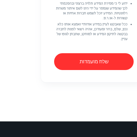
ידוע לי כי מסירת המידע תלויה ברצוני ובהסכמתי
לכך שהמידע שנמסר על ידי הינו לשם איתור משרות
רלוונטיות. המידע יוכל לשמש חברות אחיות או
קשורות ל-או.ר.ס.
ככל שאבקש לעיין במידע אודותיי ואמצא אותו כלא
נכון, שלם, ברור ומעודכן, אהיה רשאי לפנות לחברה
בבקשה לתיקון המידע או למוחקו, שתבחן לגופו של
עניין.
שלח מועמדות