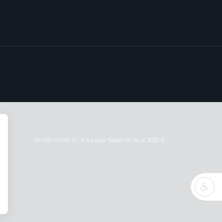
© 2025 או.אר.אס משאבי אנוש בע״מ. כל הזכויות שמורות.