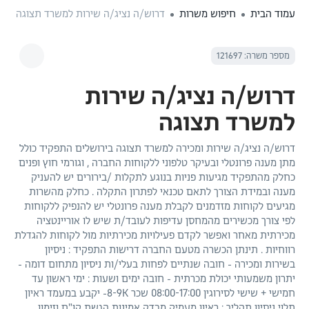
עמוד הבית
חיפוש משרות
דרוש/ה נציג/ה שירות למשרד תצוגה
מספר משרה: 121697
דרוש/ה נציג/ה שירות
למשרד תצוגה
דרוש/ה נציג/ה שירות ומכירה למשרד תצוגה בירושלים התפקיד כולל
מתן מענה פרונטלי ובעיקר טלפוני ללקוחות החברה , וגורמי חוץ ופנים
כחלק מהתפקיד מגיעות פניות בנוגע לתקלות /בירורים יש להעניק
מענה ובמידת הצורך לתאם טכנאי לפתרון התקלה . כחלק מהשרות
מגיעים לקוחות מזדמנים לקבלת מענה פרונטלי יש להנפיק ללקוחות
לפי צורך מכשירים מהמחסן עדיפות לעובד/ת שיש לו אוריינטציה
מכירתית מאחר ואפשר לקדם פעילויות מכירתיות מול לקוחות להגדלת
רווחיות . תינתן הכשרה מטעם החברה דרישות התפקיד : ניסיון
בשירות ומכירה - חובה שנתיים לפחות בעלי/ות ניסיון מתחום דומה -
יתרון משמעותי יכולת מכרתית - חובה ימים ושעות : ימי ראשון עד
חמישי + שישי לסירוגין 08:00-17:00 שכר 8-9K- יקבע במעמד ראיון
תלוי ניסיון תהליך : ראיון מעמיק מבדק אמינות הגשת קו"ח וזימון