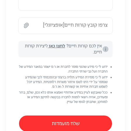
צרפו קובץ קורות חיים[אופציונלי]
אין לכם קורות חיים?
לחצו כאן
ליצירת קורות
חיים.
ידוע לי כי מידע שהנני מוסר לחברת או.ר.ס ישמר במאגר המידע של
החברה ועל גבי שרתי החברה.
ידוע לי כי מסירת המידע תלויה ברצוני ובהסכמתי לכך שהמידע
שנמסר על ידי הינו לשם איתור משרות רלוונטיות. המידע יוכל
לשמש חברות אחיות או קשורות ל-או.ר.ס.
ככל שאבקש לעיין במידע אודותיי ואמצא אותו כלא נכון, שלם, ברור
ומעודכן, אהיה רשאי לפנות לחברה בבקשה לתיקון המידע או
למוחקו, שתבחן לגופו של עניין.
שלח מועמדות