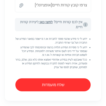
צרפו קובץ קורות חיים[אופציונלי]
אין לכם קורות חיים?
לחצו כאן
ליצירת קורות
חיים.
ידוע לי כי מידע שהנני מוסר לחברת או.ר.ס ישמר במאגר המידע של
החברה ועל גבי שרתי החברה.
ידוע לי כי מסירת המידע תלויה ברצוני ובהסכמתי לכך שהמידע
שנמסר על ידי הינו לשם איתור משרות רלוונטיות. המידע יוכל
לשמש חברות אחיות או קשורות ל-או.ר.ס.
ככל שאבקש לעיין במידע אודותיי ואמצא אותו כלא נכון, שלם, ברור
ומעודכן, אהיה רשאי לפנות לחברה בבקשה לתיקון המידע או
למוחקו, שתבחן לגופו של עניין.
שלח מועמדות