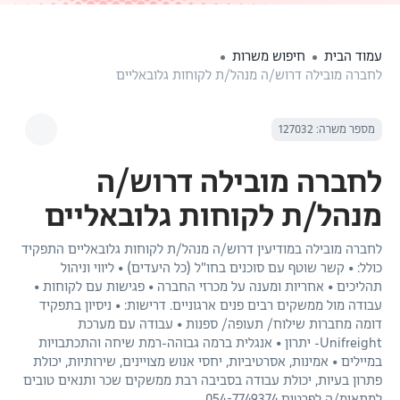
עמוד הבית
חיפוש משרות
לחברה מובילה דרוש/ה מנהל/ת לקוחות גלובאליים
מספר משרה: 127032
לחברה מובילה דרוש/ה
מנהל/ת לקוחות גלובאליים
לחברה מובילה במודיעין דרוש/ה מנהל/ת לקוחות גלובאליים התפקיד
כולל: • קשר שוטף עם סוכנים בחו"ל (כל היעדים) • ליווי וניהול
תהליכים • אחריות ומענה על מכרזי החברה • פגישות עם לקוחות •
עבודה מול ממשקים רבים פנים ארגוניים. דרישות: • ניסיון בתפקיד
דומה מחברות שילוח/ תעופה/ ספנות • עבודה עם מערכת
Unifreight- יתרון • אנגלית ברמה גבוהה-רמת שיחה והתכתבויות
במיילים • אמינות, אסרטיביות, יחסי אנוש מצויינים, שירותיות, יכולת
פתרון בעיות, יכולת עבודה בסביבה רבת ממשקים שכר ותנאים טובים
למתאימ/ה לפרטים 054-7749374