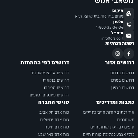
מיקום
מנחם בגין 116, בית קלקא, ת"א
טלפון
1-800-35-34-34
אימייל
info@ors.co.il
רשתות חברתיות
דרושים אזור
דרושים לפי התמחות
דרושים בדרום
דרושים אדמיניסטרציה
דרושים במרכז
דרושים בנקאות
דרושים בצפון
דרושים מכירות
דרושים פיננסים וכספים
כתבות ומדריכים
סניפי החברה
איך לכתוב קורות חיים כחיילים
כוח אדם תל אביב
משוחררים
כוח אדם ירושלים
טיפים לבדיקת קורות חיים
כוח אדם חיפה
כללי אצבע לכתיבת קורות חיים
כוח אדם באר שבע