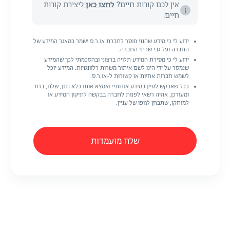
אין לכם קורות חיים?
לחצו כאן
ליצירת קורות
חיים.
ידוע לי כי מידע שהנני מוסר לחברת או.ר.ס ישמר במאגר המידע של
החברה ועל גבי שרתי החברה.
ידוע לי כי מסירת המידע תלויה ברצוני ובהסכמתי לכך שהמידע
שנמסר על ידי הינו לשם איתור משרות רלוונטיות. המידע יוכל
לשמש חברות אחיות או קשורות ל-או.ר.ס.
ככל שאבקש לעיין במידע אודותיי ואמצא אותו כלא נכון, שלם, ברור
ומעודכן, אהיה רשאי לפנות לחברה בבקשה לתיקון המידע או
למוחקו, שתבחן לגופו של עניין.
שלח מועמדות