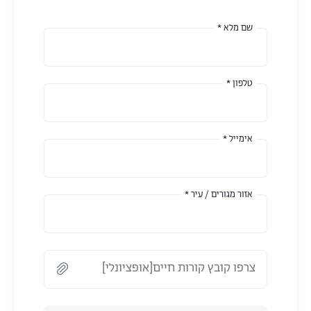
שם מלא *
טלפון *
אימייל *
אזור מגורים / עיר *
צרפו קובץ קורות חיים[אופציונלי]