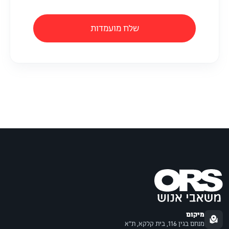
שלח מועמדות
מיקום
מנחם בגין 116, בית קלקא, ת"א