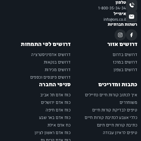
טלפון
1-800-35-34-34
אימייל
info@ors.co.il
רשתות חברתיות
דרושים אזור
דרושים לפי התמחות
דרושים בדרום
דרושים אדמיניסטרציה
דרושים במרכז
דרושים בנקאות
דרושים בצפון
דרושים מכירות
דרושים פיננסים וכספים
כתבות ומדריכים
סניפי החברה
איך לכתוב קורות חיים כחיילים
כוח אדם תל אביב
משוחררים
כוח אדם ירושלים
טיפים לבדיקת קורות חיים
כוח אדם חיפה
כללי אצבע לכתיבת קורות חיים
כוח אדם באר שבע
כתיבת קורות חיים חינם
כח אדם אילת
טיפים לראיון עבודה
כוח אדם ראשון לציון
כוח אדם קרית גת