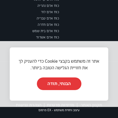
כוח אדם נהריה
כוח אדם לוד
כוח אדם טבריה
כוח אדם חדרה
כוח אדם בית שמש
כוח אדם אשדוד
אתר זה משתמש בקבצי Cookie כדי להעניק לך
את חוויית הגלישה הטובה ביותר.
הבנתי, תודה
© 2025 או.אר.אס משאבי אנוש בע״מ. כל הזכויות שמורות.
תקנון האתר
|
מדיניות פרטיות
|
הצהרת נגישות
עיצוב וחווית משתמש - EX פרסום