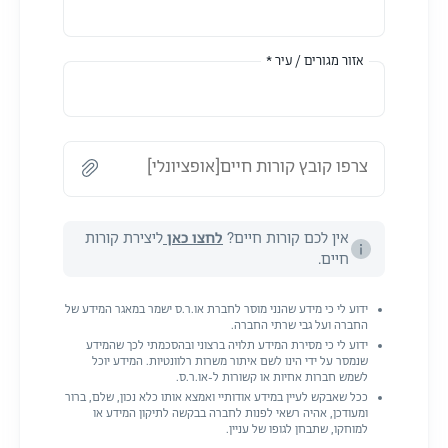
אזור מגורים / עיר *
צרפו קובץ קורות חיים[אופציונלי]
אין לכם קורות חיים?
לחצו כאן
ליצירת קורות
חיים.
ידוע לי כי מידע שהנני מוסר לחברת או.ר.ס ישמר במאגר המידע של
החברה ועל גבי שרתי החברה.
ידוע לי כי מסירת המידע תלויה ברצוני ובהסכמתי לכך שהמידע
שנמסר על ידי הינו לשם איתור משרות רלוונטיות. המידע יוכל
לשמש חברות אחיות או קשורות ל-או.ר.ס.
ככל שאבקש לעיין במידע אודותיי ואמצא אותו כלא נכון, שלם, ברור
ומעודכן, אהיה רשאי לפנות לחברה בבקשה לתיקון המידע או
למוחקו, שתבחן לגופו של עניין.