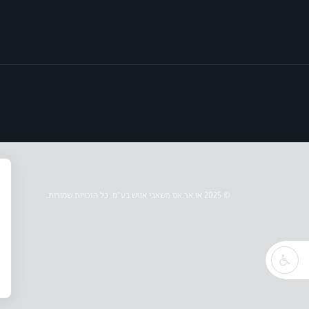
© 2025 או.אר.אס משאבי אנוש בע״מ. כל הזכויות שמורות.