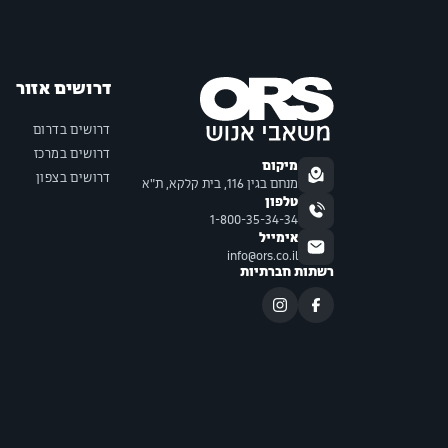
דרושים אזור
דרושים בדרום
דרושים במרכז
מיקום
דרושים בצפון
מנחם בגין 116, בית קלקא, ת"א
טלפון
1-800-35-34-34
אימייל
info@ors.co.il
רשתות חברתיות