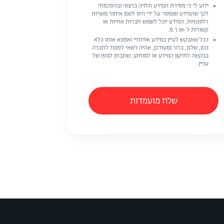
ידוע לי כי מסירת המידע תלויה ברצוני ובהסכמתי
לכך שהמידע שנמסר על ידי הינו לשם איתור משרות
רלוונטיות. המידע יוכל לשמש חברות אחיות או
קשורות ל-או.ר.ס.
ככל שאבקש לעיין במידע אודותיי ואמצא אותו כלא
נכון, שלם, ברור ומעודכן, אהיה רשאי לפנות לחברה
בבקשה לתיקון המידע או למוחקו, שתבחן לגופו של
עניין.
שלח מועמדות