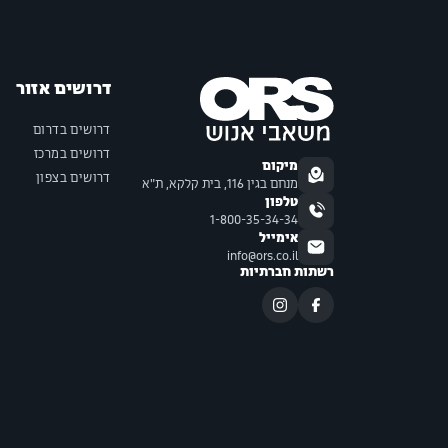
דרושים אזור
דרושים בדרום
דרושים במרכז
מיקום
דרושים בצפון
מנחם בגין 116, בית קלקא, ת"א
טלפון
1-800-35-34-34
אימייל
info@ors.co.il
רשתות חברתיות