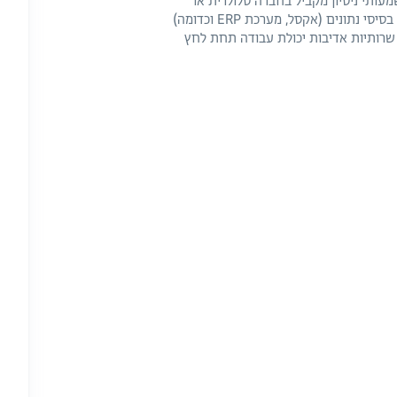
מעותי ניסיון מקביל בחברה סלולרית או
מחברות רכב - יתרון משמעותי שליטה ברמה גבוה בניתוח בסיסי נתונים (אקסל, מערכת ERP וכדומה)
שרותיות אדיבות יכולת עבודה תחת לחץ