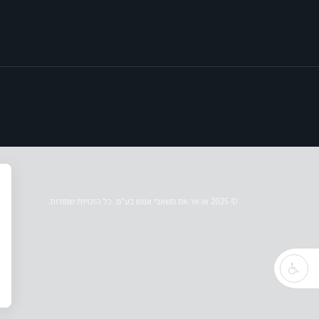
© 2025 או.אר.אס משאבי אנוש בע״מ. כל הזכויות שמורות.