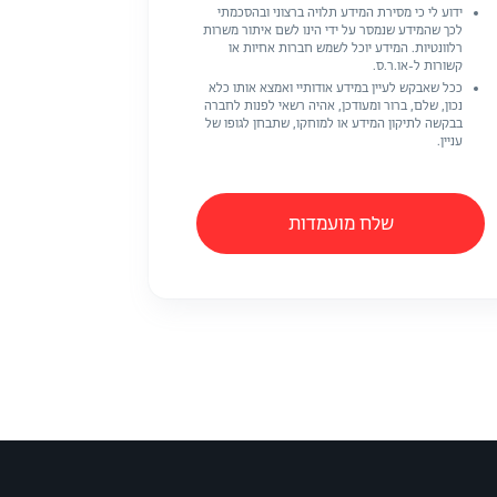
ידוע לי כי מסירת המידע תלויה ברצוני ובהסכמתי
לכך שהמידע שנמסר על ידי הינו לשם איתור משרות
רלוונטיות. המידע יוכל לשמש חברות אחיות או
קשורות ל-או.ר.ס.
ככל שאבקש לעיין במידע אודותיי ואמצא אותו כלא
נכון, שלם, ברור ומעודכן, אהיה רשאי לפנות לחברה
בבקשה לתיקון המידע או למוחקו, שתבחן לגופו של
עניין.
שלח מועמדות