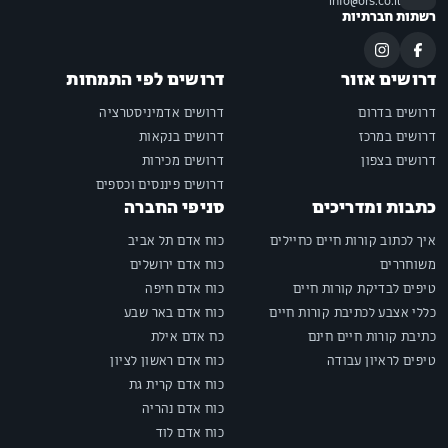
info@ors.co.il
רשתות חברתיות
דרושים אזור
דרושים לפי התמחות
דרושים בדרום
דרושים אדמיניסטרציה
דרושים במרכז
דרושים בנקאות
דרושים בצפון
דרושים מכירות
דרושים פיננסים וכספים
כתבות ומדריכים
סניפי החברה
איך לכתוב קורות חיים כחיילים
כוח אדם תל אביב
משוחררים
כוח אדם ירושלים
טיפים לבדיקת קורות חיים
כוח אדם חיפה
כללי אצבע לכתיבת קורות חיים
כוח אדם באר שבע
כתיבת קורות חיים חינם
כח אדם אילת
טיפים לראיון עבודה
כוח אדם ראשון לציון
כוח אדם קרית גת
כוח אדם נהריה
כוח אדם לוד