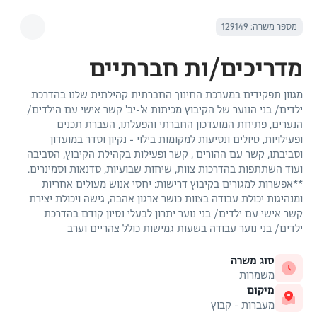
מספר משרה: 129149
מדריכים/ות חברתיים
מגוון תפקידים במערכת החינוך החברתית קהילתית שלנו בהדרכת
ילדים/ בני הנוער של הקיבוץ מכיתות א'-יב' קשר אישי עם הילדים/
הנערים, פתיחת המועדכון החברתי והפעלתו, העברת תכנים
ופעילויות, טיולים ונסיעות למקומות בילוי - נקיון וסדר במועדון
וסביבתו, קשר עם ההורים , קשר ופעילות בקהילת הקיבוץ, הסביבה
ועוד השתתפות בהדרכות צוות, שיחות שבועיות, סדנאות וסמינרים.
**אפשרות למגורים בקיבוץ דרישות: יחסי אנוש מעולים אחריות
ומנהיגות יכולת עבודה בצוות כושר ארגון אהבה, גישה ויכולת יצירת
קשר אישי עם ילדים/ בני נוער יתרון לבעלי נסיון קודם בהדרכת
ילדים/ בני נוער עבודה בשעות גמישות כולל צהריים וערב
סוג משרה
משמרות
מיקום
מעברות - קבוץ