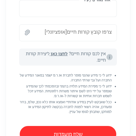
אזור מגורים / עיר *
צרפו קובץ קורות חיים[אופציונלי]
אין לכם קורות חיים?
לחצו כאן
ליצירת קורות
חיים.
ידוע לי כי מידע שהנני מוסר לחברת או.ר.ס ישמר במאגר המידע של
החברה ועל גבי שרתי החברה.
ידוע לי כי מסירת המידע תלויה ברצוני ובהסכמתי לכך שהמידע
שנמסר על ידי הינו לשם איתור משרות רלוונטיות. המידע יוכל
לשמש חברות אחיות או קשורות ל-או.ר.ס.
ככל שאבקש לעיין במידע אודותיי ואמצא אותו כלא נכון, שלם, ברור
ומעודכן, אהיה רשאי לפנות לחברה בבקשה לתיקון המידע או
למוחקו, שתבחן לגופו של עניין.
שלח מועמדות