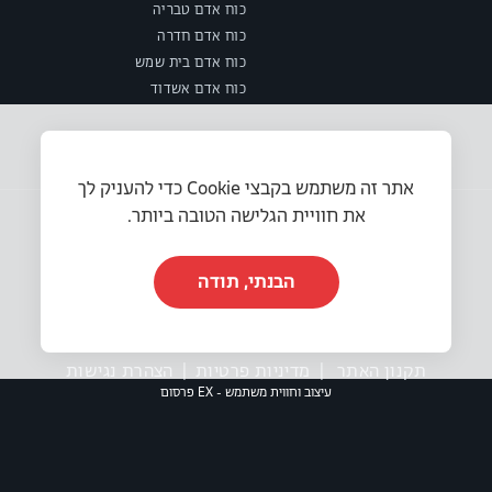
כוח אדם טבריה
כוח אדם חדרה
כוח אדם בית שמש
כוח אדם אשדוד
אתר זה משתמש בקבצי Cookie כדי להעניק לך
את חוויית הגלישה הטובה ביותר.
הבנתי, תודה
© 2025 או.אר.אס משאבי אנוש בע״מ. כל הזכויות שמורות.
תקנון האתר
|
מדיניות פרטיות
|
הצהרת נגישות
עיצוב וחווית משתמש - EX פרסום