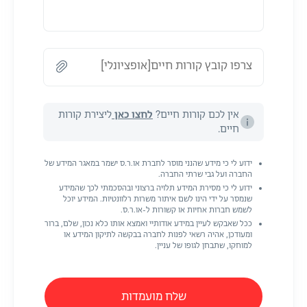
צרפו קובץ קורות חיים[אופציונלי]
אין לכם קורות חיים?
לחצו כאן
ליצירת קורות
חיים.
ידוע לי כי מידע שהנני מוסר לחברת או.ר.ס ישמר במאגר המידע של
החברה ועל גבי שרתי החברה.
ידוע לי כי מסירת המידע תלויה ברצוני ובהסכמתי לכך שהמידע
שנמסר על ידי הינו לשם איתור משרות רלוונטיות. המידע יוכל
לשמש חברות אחיות או קשורות ל-או.ר.ס.
ככל שאבקש לעיין במידע אודותיי ואמצא אותו כלא נכון, שלם, ברור
ומעודכן, אהיה רשאי לפנות לחברה בבקשה לתיקון המידע או
למוחקו, שתבחן לגופו של עניין.
שלח מועמדות