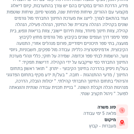
מידע, הדרכת הורים במקרים בהם יש צורך בהתערבות, קיום דיאלוג
מקצועי עם ההורים, שיחות פתיחת שנה, מפגשי סיום, שיחות שוטפות
ועוד בהתאם לצורך. לייצג את מערכת החינוך החברתי מול גורמים
שונים בקהילה: הנהלה ציבורית של החינוך, הנהלה פעילה, הנהלה
קהילה, צוות חינוך מיוחד, צוות חירום יישובי, צוות בריאות ונפש, בית
ספר סימני דרך וענפים שונים בקיבוץ. מול גורמים מחוץ לקיבוץ:
מועצה, בתי ספר תיכוניים ויסודיים, פורום מנהלים אזורי, התנועה
הקיבוצית. אדמיניסטרציה כללית: עבודה מול ספקים, חשבוניות, גיוסי
נוער, הרשמות לבתי ספר וכדומה. שמירה על חוקי, כללי ונהלי מערכת
החינוך החברתי כפי שייקבעו על ידי הקהילה. דרישות תפקיד: "
בעל/ת ניסיון בהדרכה בחינוך הקיבוצי - יתרון. " תואר ראשון בתחום
החינוך / מדעי ההתנהגות - חובה. " בעל/ת ידע מקיף בתחום הפדגוגי
והניהולי בתחום החינוך החברתי קהילתי. " יכולות הובלה, הדרכה,
מנהיגות הכלה וקבלת השונה. " בניית תכנית עבודה שנתית והוצאתה
לפועל. " ניהול תקציב שנתי.
סוג משרה
מלאה 5 ימי עבודה
מיקום
מעברות - קבוץ