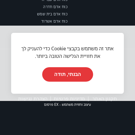
כוח אדם חדרה
כוח אדם בית שמש
כוח אדם אשדוד
אתר זה משתמש בקבצי Cookie כדי להעניק לך
את חוויית הגלישה הטובה ביותר.
הבנתי, תודה
© 2025 או.אר.אס משאבי אנוש בע״מ. כל הזכויות שמורות.
תקנון האתר
|
מדיניות פרטיות
|
הצהרת נגישות
עיצוב וחווית משתמש - EX פרסום