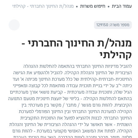
עמוד הבית
חיפוש משרות
מנהל/ת החינוך החברתי - קהילתי
מספר משרה: 129150
מנהל/ת החינוך החברתי -
קהילתי
להוביל מדיניות החינוך החברתי בהתאמה להחלטות ההנהלה
הציבורית של החינוך והנהלת הקהילה. להוביל ולהטמיע את הגישה
החינוכית-חברתית-קהילתית של כלל מערכת החינוך מכיתה א' ועד
כיתה י"ב על ידי בניית תוכנית עבודה מותאמת לכל קבוצה ומאפייני
הגיל שלה; ותוכנית עבודה מערכתית - קביעת נושאי אורך מערכתיים
בהתאם להחלטות הקהילה - בליווי של יועצת חינוכית מטעם התנועה
הקיבוצית. להוות גורם מגשר / מחבר / מקשר בין מערכתי: בין
הקהילה למערכת החינוך החברתי ובין החינוך הפורמלי למערכת
החינוך החברתי. לבנות ולהוציא לפועל את התוכנית התקציבית
השנתית - אשר תאושר על ידי ההנהלה הציבורית של החינוך והנהלת
הקהילה. לפתח את המשאב האנושי מקצועי במערכת - להוות גורם
מלווה, תומך, מבקר ומגבה לצוות ההדרכה. קשר עם הורים: העברת