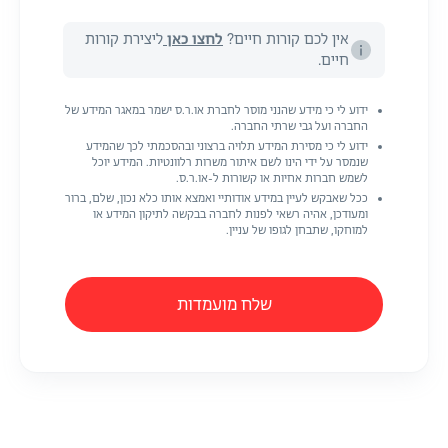
אין לכם קורות חיים?
לחצו כאן
ליצירת קורות
חיים.
ידוע לי כי מידע שהנני מוסר לחברת או.ר.ס ישמר במאגר המידע של
החברה ועל גבי שרתי החברה.
ידוע לי כי מסירת המידע תלויה ברצוני ובהסכמתי לכך שהמידע
שנמסר על ידי הינו לשם איתור משרות רלוונטיות. המידע יוכל
לשמש חברות אחיות או קשורות ל-או.ר.ס.
ככל שאבקש לעיין במידע אודותיי ואמצא אותו כלא נכון, שלם, ברור
ומעודכן, אהיה רשאי לפנות לחברה בבקשה לתיקון המידע או
למוחקו, שתבחן לגופו של עניין.
שלח מועמדות