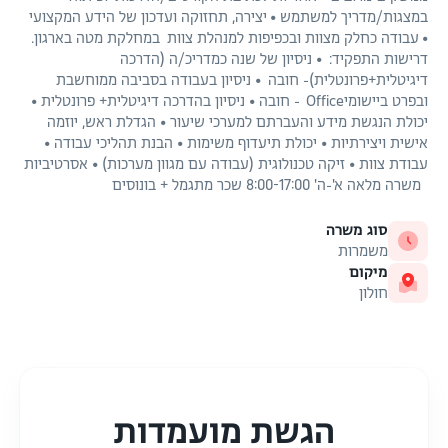
במצגות/מדריך למשתמש • יצירה, תחזוקה ועדכון של הידע המקצועי
• עבודה כחלק מצוות ובכפיפות למנהלת צוות במחלקת מטה בארגון.
דרישות התפקיד: • ניסיון של שנה כמדריכ/ה (הדרכה
דיגיטלית+פרונטלית)- חובה • ניסיון בעבודה בסביבה ממוחשבת
ובפרט ביישומיOffice - חובה • ניסיון בהדרכה דיגיטלית+ פרונטלית •
יכולת הנגשת מידע והעברתם למערכי שיעור • הגדלת ראש, יוזמה
אישית ויצירתיות • יכולת תיעדוף משימות • הבנת תהליכי עבודה •
עבודת צוות • זיקה טכנולוגית (עבודה עם מגוון מערכות) • אסרטיביות
משרה מלאה א'-ה' 8:00-17:00 שכר מתגמל + בונוסים
סוג משרה
משמרות
מיקום
חולון
הגשת מועמדות