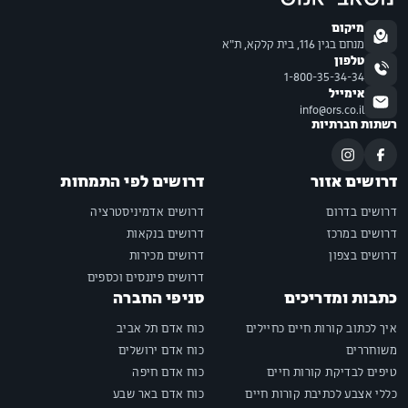
מיקום
מנחם בגין 116, בית קלקא, ת"א
טלפון
1-800-35-34-34
אימייל
info@ors.co.il
רשתות חברתיות
דרושים אזור
דרושים לפי התמחות
דרושים בדרום
דרושים אדמיניסטרציה
דרושים במרכז
דרושים בנקאות
דרושים בצפון
דרושים מכירות
דרושים פיננסים וכספים
כתבות ומדריכים
סניפי החברה
איך לכתוב קורות חיים כחיילים
כוח אדם תל אביב
משוחררים
כוח אדם ירושלים
טיפים לבדיקת קורות חיים
כוח אדם חיפה
כללי אצבע לכתיבת קורות חיים
כוח אדם באר שבע