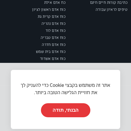
כתיבת קורות חיים חינם
כח אדם אילת
טיפים לראיון עבודה
כוח אדם ראשון לציון
כוח אדם קרית גת
כוח אדם נהריה
כוח אדם לוד
כוח אדם טבריה
כוח אדם חדרה
כוח אדם בית שמש
כוח אדם אשדוד
אתר זה משתמש בקבצי Cookie כדי להעניק לך
את חוויית הגלישה הטובה ביותר.
הבנתי, תודה
© 2025 או.אר.אס משאבי אנוש בע״מ. כל הזכויות שמורות.