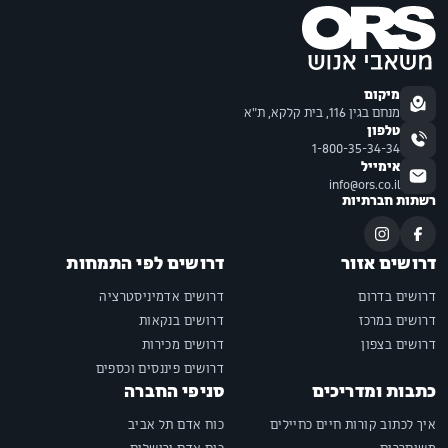
מיקום
מנחם בגין 116, בית קלקא, ת"א
טלפון
1-800-35-34-34
אימייל
info@ors.co.il
רשתות חברתיות
דרושים אזור
דרושים לפי התמחות
דרושים בדרום
דרושים אדמיניסטרציה
דרושים במרכז
דרושים בנקאות
דרושים בצפון
דרושים מכירות
דרושים פיננסים וכספים
כתבות ומדריכים
סניפי החברה
איך לכתוב קורות חיים כחיילים
כוח אדם תל אביב