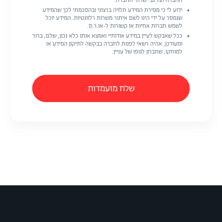
החברה ועל גבי שרתי החברה.
ידוע לי כי מסירת המידע תלויה ברצוני ובהסכמתי לכך שהמידע
שנמסר על ידי הינו לשם איתור משרות רלוונטיות. המידע יוכל
לשמש חברות אחיות או קשורות ל-או.ר.ס.
ככל שאבקש לעיין במידע אודותיי ואמצא אותו כלא נכון, שלם, ברור
ומעודכן, אהיה רשאי לפנות לחברה בבקשה לתיקון המידע או
למוחקו, שתבחן לגופו של עניין.
שלח מועמדות