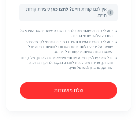
אין לכם קורות חיים?
לחצו כאן
ליצירת קורות
חיים.
ידוע לי כי מידע שהנני מוסר לחברת או.ר.ס ישמר במאגר המידע של
החברה ועל גבי שרתי החברה.
ידוע לי כי מסירת המידע תלויה ברצוני ובהסכמתי לכך שהמידע
שנמסר על ידי הינו לשם איתור משרות רלוונטיות. המידע יוכל
לשמש חברות אחיות או קשורות ל-או.ר.ס.
ככל שאבקש לעיין במידע אודותיי ואמצא אותו כלא נכון, שלם, ברור
ומעודכן, אהיה רשאי לפנות לחברה בבקשה לתיקון המידע או
למוחקו, שתבחן לגופו של עניין.
שלח מועמדות