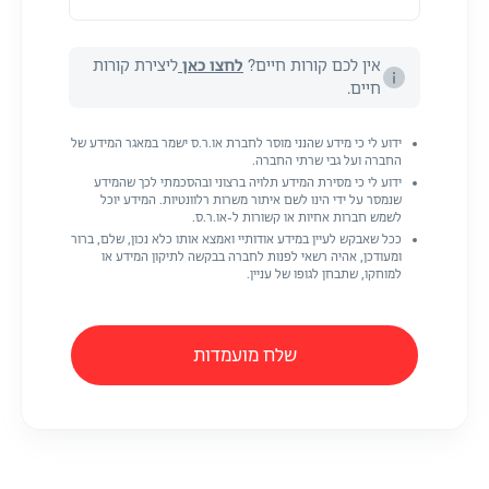
אין לכם קורות חיים?
לחצו כאן
ליצירת קורות
חיים.
ידוע לי כי מידע שהנני מוסר לחברת או.ר.ס ישמר במאגר המידע של
החברה ועל גבי שרתי החברה.
ידוע לי כי מסירת המידע תלויה ברצוני ובהסכמתי לכך שהמידע
שנמסר על ידי הינו לשם איתור משרות רלוונטיות. המידע יוכל
לשמש חברות אחיות או קשורות ל-או.ר.ס.
ככל שאבקש לעיין במידע אודותיי ואמצא אותו כלא נכון, שלם, ברור
ומעודכן, אהיה רשאי לפנות לחברה בבקשה לתיקון המידע או
למוחקו, שתבחן לגופו של עניין.
שלח מועמדות