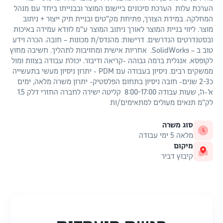
הערכת עלות הערכת סיכונים ביישום המוצר ובבנייתו ביחד עם מנהל
המחלקה. במידת הצורך, פתיחת מק"טים ובניית תיק ייצור + ניתוב
מוצר. ליווי בניית המוצר לאורך ניתוב המוצר ע"מ לוודא עמידה באיכות
ובסטנדרטים הנדרשים. דרישות: מהנדס/ת מכונות – חובה. הכרה וידע
טוב ב – SolidWorks. אחריות אישית ומחויבות לתהליך. חשיבה מחוץ
לקופסא. אנגלית ברמה גבוהה -קריאה ודיבור. יכולת עבודה בצוות ומול
ממשקים רבים. ניסיון בעבודה עם PDM - יתרון ניסיון מעשי בתעשייה
כ2-3 שנים- חובה ניסיון בתחום הפלסטיק- יתרון משרה מלאה, ימים
א'-ה', שעות עבודה 8:00-17:00 קליטה ישירה לחברה החזרי דלק 1.5
לק"מ תנאים מעולים למתאימים/ות
סוג משרה
מלאה 5 ימי עבודה
מיקום
קיבוץ דביר