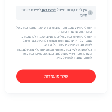
אין לכם קורות חיים?
לחצו כאן
ליצירת קורות
חיים.
ידוע לי כי מידע שהנני מוסר לחברת או.ר.ס ישמר במאגר המידע של
החברה ועל גבי שרתי החברה.
ידוע לי כי מסירת המידע תלויה ברצוני ובהסכמתי לכך שהמידע
שנמסר על ידי הינו לשם איתור משרות רלוונטיות. המידע יוכל
לשמש חברות אחיות או קשורות ל-או.ר.ס.
ככל שאבקש לעיין במידע אודותיי ואמצא אותו כלא נכון, שלם, ברור
ומעודכן, אהיה רשאי לפנות לחברה בבקשה לתיקון המידע או
למוחקו, שתבחן לגופו של עניין.
שלח מועמדות