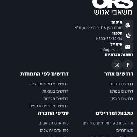
מיקום
מנחם בגין 116, בית קלקא, ת"א
טלפון
1-800-35-34-34
אימייל
info@ors.co.il
רשתות חברתיות
דרושים אזור
דרושים לפי התמחות
דרושים בדרום
דרושים אדמיניסטרציה
דרושים במרכז
דרושים בנקאות
דרושים בצפון
דרושים מכירות
דרושים פיננסים וכספים
כתבות ומדריכים
סניפי החברה
איך לכתוב קורות חיים כחיילים
כוח אדם תל אביב
משוחררים
כוח אדם ירושלים