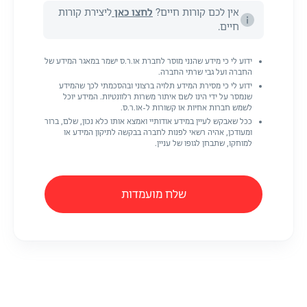
אין לכם קורות חיים?
לחצו כאן
ליצירת קורות
חיים.
ידוע לי כי מידע שהנני מוסר לחברת או.ר.ס ישמר במאגר המידע של
החברה ועל גבי שרתי החברה.
ידוע לי כי מסירת המידע תלויה ברצוני ובהסכמתי לכך שהמידע
שנמסר על ידי הינו לשם איתור משרות רלוונטיות. המידע יוכל
לשמש חברות אחיות או קשורות ל-או.ר.ס.
ככל שאבקש לעיין במידע אודותיי ואמצא אותו כלא נכון, שלם, ברור
ומעודכן, אהיה רשאי לפנות לחברה בבקשה לתיקון המידע או
למוחקו, שתבחן לגופו של עניין.
שלח מועמדות