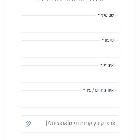
שם מלא *
טלפון *
אימייל *
אזור מגורים / עיר *
צרפו קובץ קורות חיים[אופציונלי]