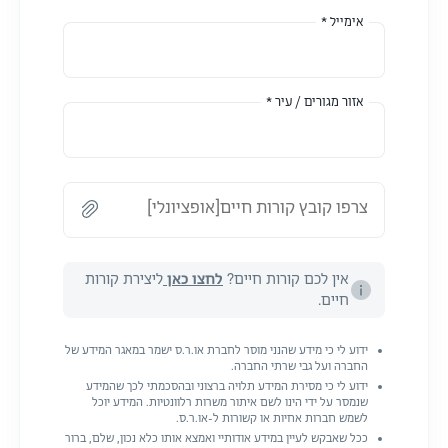
אימייל *
אזור מגורים / עיר *
צרפו קובץ קורות חיים[אופציונלי]
אין לכם קורות חיים?
לחצו כאן
ליצירת קורות
חיים.
ידוע לי כי מידע שהנני מוסר לחברת או.ר.ס ישמר במאגר המידע של
החברה ועל גבי שרתי החברה.
ידוע לי כי מסירת המידע תלויה ברצוני ובהסכמתי לכך שהמידע
שנמסר על ידי הינו לשם איתור משרות רלוונטיות. המידע יוכל
לשמש חברות אחיות או קשורות ל-או.ר.ס.
ככל שאבקש לעיין במידע אודותיי ואמצא אותו כלא נכון, שלם, ברור