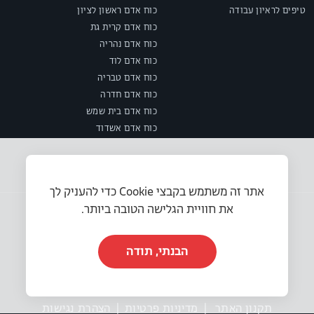
טיפים לראיון עבודה
כוח אדם ראשון לציון
כוח אדם קרית גת
כוח אדם נהריה
כוח אדם לוד
כוח אדם טבריה
כוח אדם חדרה
כוח אדם בית שמש
כוח אדם אשדוד
אתר זה משתמש בקבצי Cookie כדי להעניק לך
את חוויית הגלישה הטובה ביותר.
הבנתי, תודה
© 2025 או.אר.אס משאבי אנוש בע״מ. כל הזכויות שמורות.
תקנון האתר
|
מדיניות פרטיות
|
הצהרת נגישות