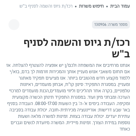
עמוד הבית
חיפוש משרות
רכז/ת גיוס והשמה לסניף ב"ש
מספר משרה: 130906
רכז/ת גיוס והשמה לסניף
ב"ש
אנחנו מרחיבים את המשפחה ולכם/ן יש אופציה להצטרף להצלחה. אז
אם תחום משאבי אנוש מעניין אותך והמכירות זורמות לך בדם, בוא/י
ללמוד מקצוע חדש מהטובים ביותר. אנו מציעים תפקיד מאתגר
ומעניין. במסגרת התפקיד: סינון קו"ח, אבחון מועמדים, ראיונות
טלפוניים, בקרה אחר תהליכים וליווי מועמדים,הכנת מועמדים למרכזי
הערכה ומבחני מיון ועוד. במסגרת התפקיד תינתן הכשרה מקצועית
ומקיפה. העבודה בימים א’-ה’ בין השעות 08:00-17:00. העבודה בסניף
באר שבע דרישות: אוריינטציה מכירתית-חובה. יכולת עבודה בסביבה
עתירת יעדים. יכולת עבודה בצוות. זמינות למשרה מלאה ושעות
נוספות במידת הצורך. זמינות מיידית. המשרה מיועדת לנשים וגברים
כאחד