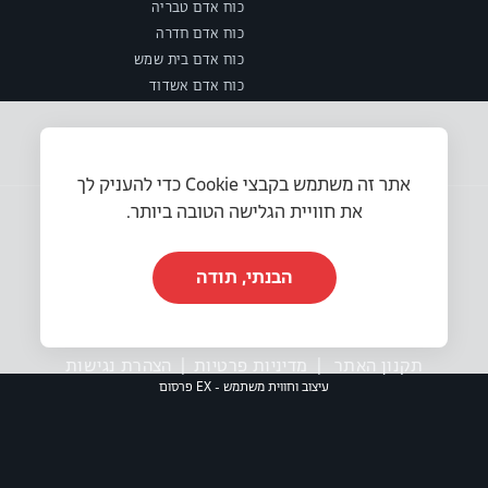
כוח אדם טבריה
כוח אדם חדרה
כוח אדם בית שמש
כוח אדם אשדוד
אתר זה משתמש בקבצי Cookie כדי להעניק לך
את חוויית הגלישה הטובה ביותר.
הבנתי, תודה
© 2025 או.אר.אס משאבי אנוש בע״מ. כל הזכויות שמורות.
תקנון האתר
|
מדיניות פרטיות
|
הצהרת נגישות
עיצוב וחווית משתמש - EX פרסום