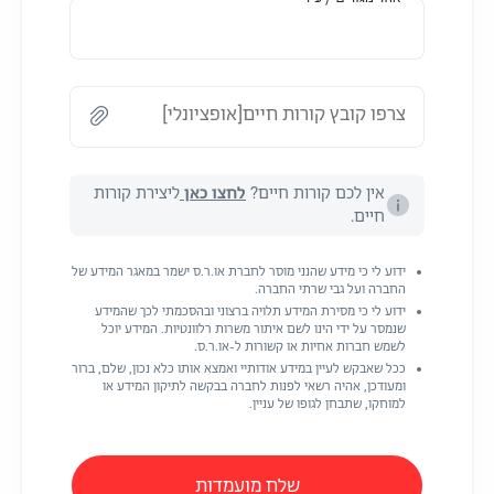
צרפו קובץ קורות חיים[אופציונלי]
אין לכם קורות חיים?
לחצו כאן
ליצירת קורות
חיים.
ידוע לי כי מידע שהנני מוסר לחברת או.ר.ס ישמר במאגר המידע של
החברה ועל גבי שרתי החברה.
ידוע לי כי מסירת המידע תלויה ברצוני ובהסכמתי לכך שהמידע
שנמסר על ידי הינו לשם איתור משרות רלוונטיות. המידע יוכל
לשמש חברות אחיות או קשורות ל-או.ר.ס.
ככל שאבקש לעיין במידע אודותיי ואמצא אותו כלא נכון, שלם, ברור
ומעודכן, אהיה רשאי לפנות לחברה בבקשה לתיקון המידע או
למוחקו, שתבחן לגופו של עניין.
שלח מועמדות