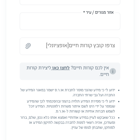
אזור מגורים / עיר *
צרפו קובץ קורות חיים[אופציונלי]
אין לכם קורות חיים?
לחצו כאן
ליצירת קורות
חיים.
ידוע לי כי מידע שהנני מוסר לחברת או.ר.ס ישמר במאגר המידע של
החברה ועל גבי שרתי החברה.
ידוע לי כי מסירת המידע תלויה ברצוני ובהסכמתי לכך שהמידע
שנמסר על ידי הינו לשם איתור משרות רלוונטיות. המידע יוכל
לשמש חברות אחיות או קשורות ל-או.ר.ס.
ככל שאבקש לעיין במידע אודותיי ואמצא אותו כלא נכון, שלם, ברור
ומעודכן, אהיה רשאי לפנות לחברה בבקשה לתיקון המידע או
למוחקו, שתבחן לגופו של עניין.