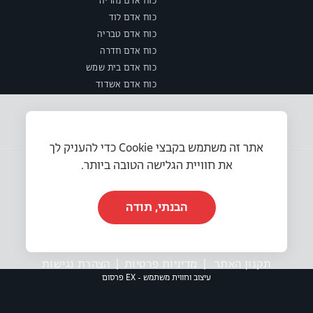
כוח אדם נהריה
כוח אדם לוד
כוח אדם טבריה
כוח אדם חדרה
כוח אדם בית שמש
כוח אדם אשדוד
אתר זה משתמש בקבצי Cookie כדי להעניק לך
את חוויית הגלישה הטובה ביותר.
הבנתי, תודה
© 2025 או.אר.אס משאבי אנוש בע״מ. כל הזכויות שמורות.
תקנון האתר
|
מדיניות פרטיות
|
הצהרת נגישות
עיצוב וחווית משתמש - EX פרסום