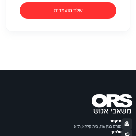
שלח מועמדות
מיקום
מנחם בגין 116, בית קלקא, ת"א
טלפון