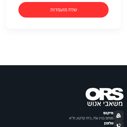
שלח מועמדות
מיקום
מנחם בגין 116, בית קלקא, ת"א
טלפון