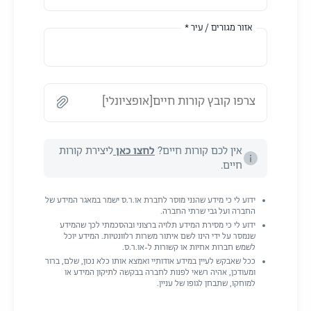
אזור מגורים / עיר *
צרפו קובץ קורות חיים[אופציונלי]
אין לכם קורות חיים?
לחצו כאן
ליצירת קורות
חיים.
ידוע לי כי מידע שהנני מוסר לחברת או.ר.ס ישמר במאגר המידע של
החברה ועל גבי שרתי החברה.
ידוע לי כי מסירת המידע תלויה ברצוני ובהסכמתי לכך שהמידע
שנמסר על ידי הינו לשם איתור משרות רלוונטיות. המידע יוכל
לשמש חברות אחיות או קשורות ל-או.ר.ס.
ככל שאבקש לעיין במידע אודותיי ואמצא אותו כלא נכון, שלם, ברור
ומעודכן, אהיה רשאי לפנות לחברה בבקשה לתיקון המידע או
למוחקו, שתבחן לגופו של עניין.