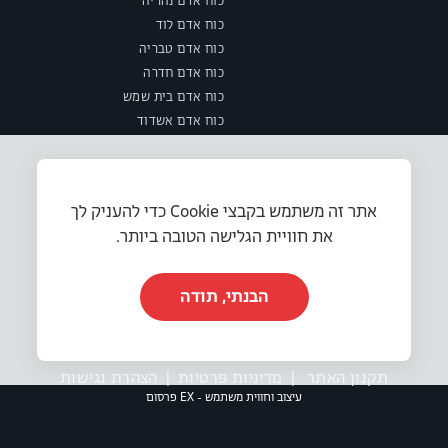
כוח אדם נהריה
כוח אדם לוד
כוח אדם טבריה
כוח אדם חדרה
כוח אדם בית שמש
כוח אדם אשדוד
אתר זה משתמש בקבצי Cookie כדי להעניק לך
את חוויית הגלישה הטובה ביותר.
הבנתי, תודה
© 2025 או.אר.אס משאבי אנוש בע״מ. כל הזכויות שמורות.
תקנון האתר
|
מדיניות פרטיות
|
הצהרת נגישות
עיצוב וחווית משתמש - EX פרסום