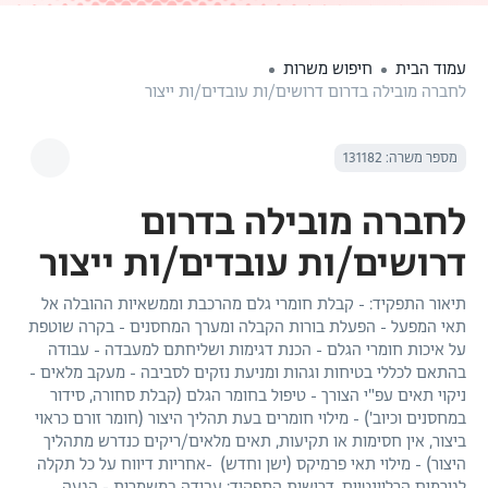
עמוד הבית
חיפוש משרות
לחברה מובילה בדרום דרושים/ות עובדים/ות ייצור
מספר משרה: 131182
לחברה מובילה בדרום
דרושים/ות עובדים/ות ייצור
תיאור התפקיד: - קבלת חומרי גלם מהרכבת וממשאיות ההובלה אל
תאי המפעל - הפעלת בורות הקבלה ומערך המחסנים - בקרה שוטפת
על איכות חומרי הגלם - הכנת דגימות ושליחתם למעבדה - עבודה
בהתאם לכללי בטיחות וגהות ומניעת נזקים לסביבה - מעקב מלאים -
ניקוי תאים עפ"י הצורך - טיפול בחומר הגלם (קבלת סחורה, סידור
במחסנים וכיוב') - מילוי חומרים בעת תהליך היצור (חומר זורם כראוי
ביצור, אין חסימות או תקיעות, תאים מלאים/ריקים כנדרש מתהליך
היצור) - מילוי תאי פרמיקס (ישן וחדש) -אחריות דיווח על כל תקלה
לגורמים הרלוונטיים. דרישות התפקיד: עבודה במשמרות - הגעה