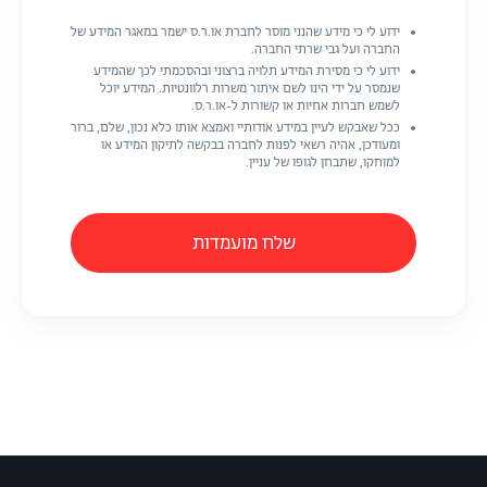
ידוע לי כי מידע שהנני מוסר לחברת או.ר.ס ישמר במאגר המידע של
החברה ועל גבי שרתי החברה.
ידוע לי כי מסירת המידע תלויה ברצוני ובהסכמתי לכך שהמידע
שנמסר על ידי הינו לשם איתור משרות רלוונטיות. המידע יוכל
לשמש חברות אחיות או קשורות ל-או.ר.ס.
ככל שאבקש לעיין במידע אודותיי ואמצא אותו כלא נכון, שלם, ברור
ומעודכן, אהיה רשאי לפנות לחברה בבקשה לתיקון המידע או
למוחקו, שתבחן לגופו של עניין.
שלח מועמדות