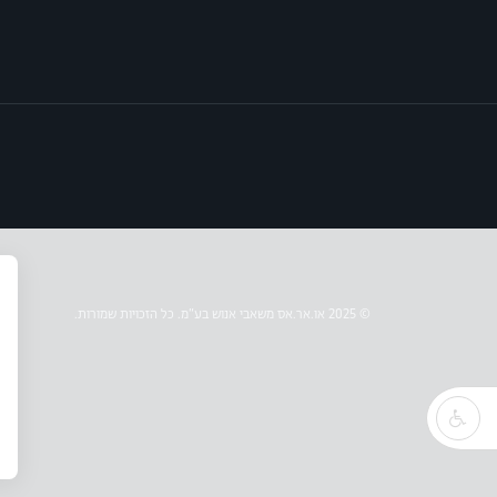
© 2025 או.אר.אס משאבי אנוש בע״מ. כל הזכויות שמורות.