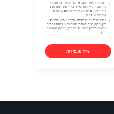
ידוע לי כי מסירת המידע תלויה ברצוני ובהסכמתי
לכך שהמידע שנמסר על ידי הינו לשם איתור משרות
רלוונטיות. המידע יוכל לשמש חברות אחיות או
קשורות ל-או.ר.ס.
ככל שאבקש לעיין במידע אודותיי ואמצא אותו כלא
נכון, שלם, ברור ומעודכן, אהיה רשאי לפנות לחברה
בבקשה לתיקון המידע או למוחקו, שתבחן לגופו של
עניין.
שלח מועמדות