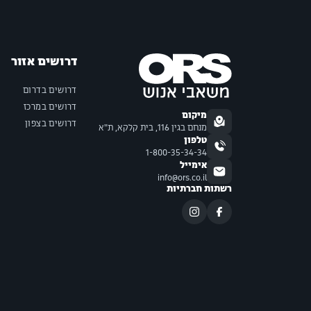
דרושים אזור
דרושים בדרום
דרושים במרכז
מיקום
דרושים בצפון
מנחם בגין 116, בית קלקא, ת"א
טלפון
1-800-35-34-34
אימייל
info@ors.co.il
רשתות חברתיות