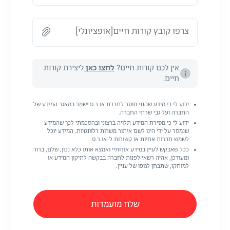
צרפו קובץ קורות חיים[אופציונלי]
אין לכם קורות חיים?
לחצו כאן
ליצירת קורות
חיים.
ידוע לי כי מידע שהנני מוסר לחברת או.ר.ס ישמר במאגר המידע של
החברה ועל גבי שרתי החברה.
ידוע לי כי מסירת המידע תלויה ברצוני ובהסכמתי לכך שהמידע
שנמסר על ידי הינו לשם איתור משרות רלוונטיות. המידע יוכל
לשמש חברות אחיות או קשורות ל-או.ר.ס.
ככל שאבקש לעיין במידע אודותיי ואמצא אותו כלא נכון, שלם, ברור
ומעודכן, אהיה רשאי לפנות לחברה בבקשה לתיקון המידע או
למוחקו, שתבחן לגופו של עניין.
שלח מועמדות