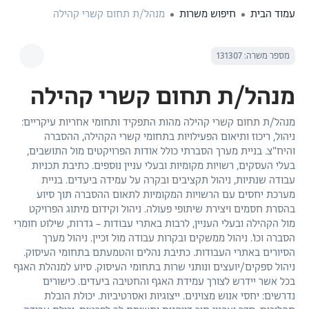
עמוד הבית
חיפוש משרות
מנהל/ת תחום קשרי קהילה
מספר משרה: 131307
מנהל/ת תחום קשרי קהילה
מנהל/ת תחום קשרי קהילה מהות התפקיד ותחומי אחריות עיקריים:
ניהול, ריכוז ותיאום הפעילויות בתחומי קשרי הקהילה, ההסברה
והיח"צ. בניית מערך הסברתי כולל אודות הפרויקטים מול התושבים,
בעלי העסקים, רשויות מקומיות ובעלי עניין נוספים. כתיבת תכניות
עבודה שנתיות, ניהול תקציבים ובקרה על עמידה ביעדים. בניית
מערכת יחסים עם הרשויות המקומיות לתאום ההסברה תוך סיוע
בהסרת חסמים ויצירת שיתופי פעולה. ניהול וקידום מיתוג הפרויקט
מול הקהילה ובעלי העניין, לרבות באתרי עבודות – גדרות, שילוט חומרי
הסברה וכו'. ניהול ממשקים ובקרות עבודה מול זכיין. ניהול מערך
הסיורים באתרי העבודות. כתיבת נהלים והטמעתם בתחומי העיסוק.
ניהול ספקים/יועצים ונותני שרות בתחומי העיסוק. סיוע למנהלת האגף
בכל אשר יידרש לצורך עמידת האגף והחטיבה ביעדים. כישורים
נדרשים: יחסי אנוש מצוינים. ייצוגיות ואסרטיביות. יכולת הובלת