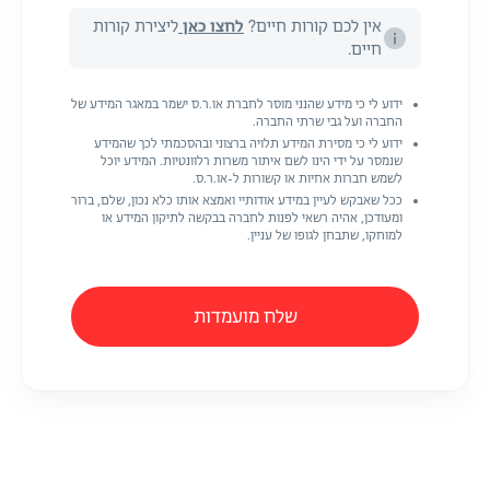
אין לכם קורות חיים?
לחצו כאן
ליצירת קורות
חיים.
ידוע לי כי מידע שהנני מוסר לחברת או.ר.ס ישמר במאגר המידע של
החברה ועל גבי שרתי החברה.
ידוע לי כי מסירת המידע תלויה ברצוני ובהסכמתי לכך שהמידע
שנמסר על ידי הינו לשם איתור משרות רלוונטיות. המידע יוכל
לשמש חברות אחיות או קשורות ל-או.ר.ס.
ככל שאבקש לעיין במידע אודותיי ואמצא אותו כלא נכון, שלם, ברור
ומעודכן, אהיה רשאי לפנות לחברה בבקשה לתיקון המידע או
למוחקו, שתבחן לגופו של עניין.
שלח מועמדות