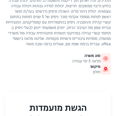
תהליכים. סדר וארגון תוך דייקנות ותשומת לב לפרטים. יכולת עבודה
בלחץ וריבוי ממשקים. חריצות, יכולות למידה גבוהות ויכולת עבודה
עצמאית. יכולת ניהול מו"מ. השכלה וניסיון נדרשים: בעל/ת תואר
ראשון לפחות ממוסד אקדמי מוכר. ניסיון של 5 שנים לפחות בתחום
קשרי קהילה וההסברה. ניסיון בהתמודדות עם קונפליקטים, התנגדויות
ובניית אמון מול הציבור הרחב. יתרון משמעותי יינתן לבעלי ניסיון ב:
תחומי קשרי קהילה בפרויקטי תשתית תחבורתית עבודה מול משרדי
ממשלה, מוסדות ציבוריים ורשויות מקומיות. שליטה מלאה בישומי
office. עברית ברמת שפת אם, אנגלית ברמה טובה מאוד.
סוג משרה
מלאה 5 ימי עבודה
מיקום
חולון
הגשת מועמדות