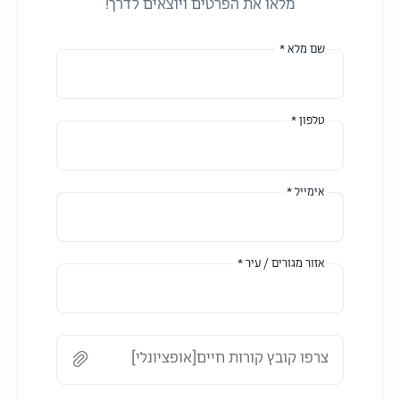
מלאו את הפרטים ויוצאים לדרך!
שם מלא *
טלפון *
אימייל *
אזור מגורים / עיר *
צרפו קובץ קורות חיים[אופציונלי]