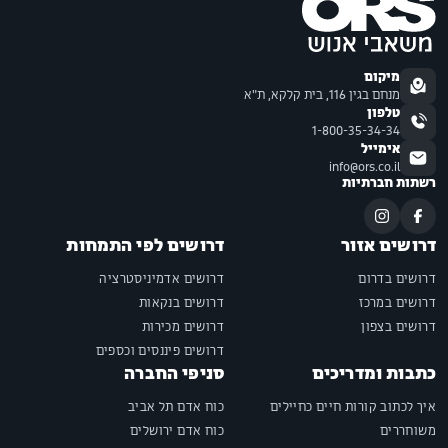
מיקום
מנחם בגין 116, בית קלקא, ת"א
טלפון
1-800-35-34-34
אימייל
info@ors.co.il
רשתות חברתיות
דרושים אזור
דרושים לפי התמחות
דרושים בדרום
דרושים אדמיניסטרציה
דרושים במרכז
דרושים בנקאות
דרושים בצפון
דרושים מכירות
דרושים פיננסים וכספים
כתבות ומדריכים
סניפי החברה
איך לכתוב קורות חיים כחיילים
כוח אדם תל אביב
משוחררים
כוח אדם ירושלים