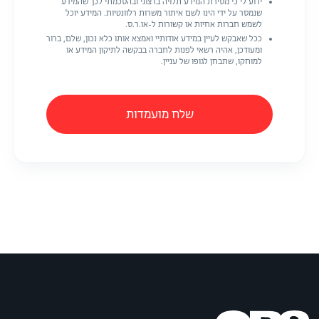
ידוע לי כי מסירת המידע תלויה ברצוני ובהסכמתי לכך שהמידע
שנמסר על ידי הינו לשם איתור משרות רלוונטיות. המידע יוכל
לשמש חברות אחיות או קשורות ל-או.ר.ס.
ככל שאבקש לעיין במידע אודותיי ואמצא אותו כלא נכון, שלם, ברור
ומעודכן, אהיה רשאי לפנות לחברה בבקשה לתיקון המידע או
למוחקו, שתבחן לגופו של עניין.
שלח מועמדות