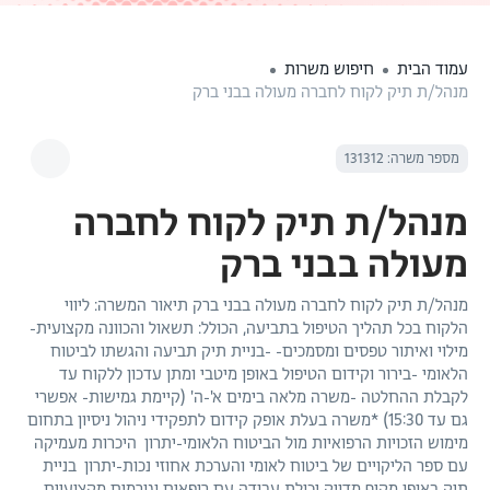
עמוד הבית
חיפוש משרות
מנהל/ת תיק לקוח לחברה מעולה בבני ברק
מספר משרה: 131312
מנהל/ת תיק לקוח לחברה
מעולה בבני ברק
מנהל/ת תיק לקוח לחברה מעולה בבני ברק תיאור המשרה: ליווי
הלקוח בכל תהליך הטיפול בתביעה, הכולל: תשאול והכוונה מקצועית-
מילוי ואיתור טפסים ומסמכים- -בניית תיק תביעה והגשתו לביטוח
הלאומי -בירור וקידום הטיפול באופן מיטבי ומתן עדכון ללקוח עד
לקבלת ההחלטה -משרה מלאה בימים א'-ה' (קיימת גמישות- אפשרי
גם עד 15:30) *משרה בעלת אופק קידום לתפקידי ניהול ניסיון בתחום
מימוש הזכויות הרפואיות מול הביטוח הלאומי-יתרון היכרות מעמיקה
עם ספר הליקויים של ביטוח לאומי והערכת אחוזי נכות-יתרון בניית
תיק באופן מקיף מדויק יכולת עבודה עם רופאים וגורמים מקצועיים