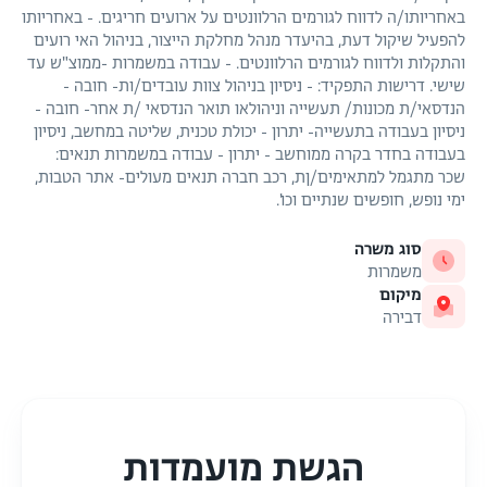
באחריותו/ה לדווח לגורמים הרלוונטים על ארועים חריגים. - באחריותו
להפעיל שיקול דעת, בהיעדר מנהל מחלקת הייצור, בניהול האי רועים
והתקלות ולדווח לגורמים הרלוונטים. - עבודה במשמרות -ממוצ"ש עד
שישי. דרישות התפקיד: - ניסיון בניהול צוות עובדים/ות- חובה -
הנדסאי/ת מכונות/ תעשייה וניהולאו תואר הנדסאי /ת אחר- חובה -
ניסיון בעבודה בתעשייה- יתרון - יכולת טכנית, שליטה במחשב, ניסיון
בעבודה בחדר בקרה ממוחשב - יתרון - עבודה במשמרות תנאים:
שכר מתגמל למתאימים/ןת, רכב חברה תנאים מעולים- אתר הטבות,
ימי נופש, חופשים שנתיים וכו'.
סוג משרה
משמרות
מיקום
דבירה
הגשת מועמדות