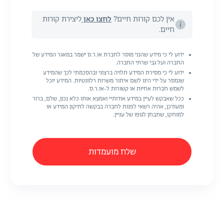
אין לכם קורות חיים?
לחצו כאן
ליצירת קורות
חיים.
ידוע לי כי מידע שהנני מוסר לחברת או.ר.ס ישמר במאגר המידע של
החברה ועל גבי שרתי החברה.
ידוע לי כי מסירת המידע תלויה ברצוני ובהסכמתי לכך שהמידע
שנמסר על ידי הינו לשם איתור משרות רלוונטיות. המידע יוכל
לשמש חברות אחיות או קשורות ל-או.ר.ס.
ככל שאבקש לעיין במידע אודותיי ואמצא אותו כלא נכון, שלם, ברור
ומעודכן, אהיה רשאי לפנות לחברה בבקשה לתיקון המידע או
למוחקו, שתבחן לגופו של עניין.
שלח מועמדות