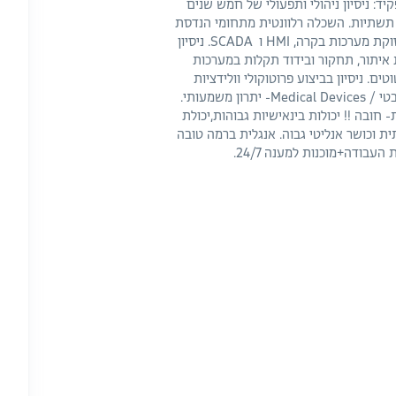
ד: ניסיון ניהולי ותפעולי של חמש שנים
תשתיות. השכלה רלוונטית מתחומי הנדסת
מכונות, מכטרוניקה, מכשור ובקרה וכד' הכרות וניסיון בתחזוקת מערכות בקרה, HMI ו SCADA. ניסיון
– יתרון. הכרות עם תקני GMP ו ISO. יכולות איתור, תחקור ובידוד תקלות במערכות
ם. ניסיון בביצוע פרוטוקולי וולידציות
לציוד ומערכות תשתית IQ/OQ/PQ. ניסיון במפעל פארמצבטי / Medical Devices- יתרון משמעותי.
ובה !! יכולות בינאישיות גבוהות,יכולת
ת וכושר אנליטי גבוה. אנגלית ברמה טובה
בודה+מוכנות למענה 24/7.