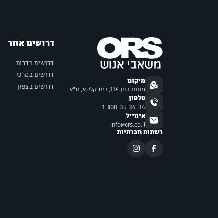
דרושים אזור
דרושים בדרום
דרושים במרכז
מיקום
דרושים בצפון
מנחם בגין 116, בית קלקא, ת"א
טלפון
1-800-35-34-34
אימייל
info@ors.co.il
רשתות חברתיות