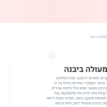
עולה ביבנה
עולה ביבנה
צרים רפואיים דרוש/ה מנהל מחלקת
תיאור התפקיד: אחריות כוללת על כל
בהיבט משאבי אנוש כולל פיתוח עובדים,
הכשרות, חניכה מקצועית ודאגה לפרט. אחריות על בקרת קבלת ציוד חדש כולל Fat, IQ,OQ,PQ .
שימות ומעקב ביצוע. תמיכה בצוות הייצור
 בהיבט ההנדסי ייזום, ניהול וביצוע