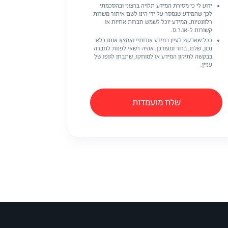
ידוע לי כי מסירת המידע תלויה ברצוני ובהסכמתי
לכך שהמידע שנמסר על ידי הינו לשם איתור משרות
רלוונטיות. המידע יוכל לשמש חברות אחיות או
קשורות ל-או.ר.ס.
ככל שאבקש לעיין במידע אודותיי ואמצא אותו כלא
נכון, שלם, ברור ומעודכן, אהיה רשאי לפנות לחברה
בבקשה לתיקון המידע או למוחקו, שתבחן לגופו של
עניין.
שלח מועמדות