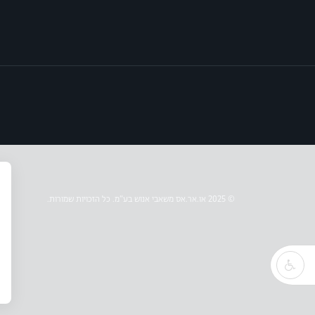
© 2025 או.אר.אס משאבי אנוש בע״מ. כל הזכויות שמורות.