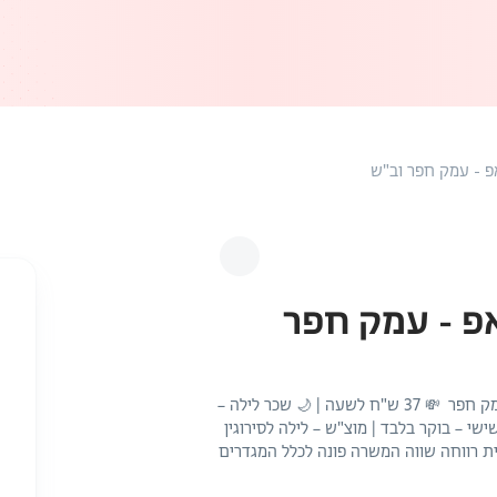
 - עמק חפר וב"ש
 - עמק חפר
דרוש/ה מלקט/ת למרכז האספקה הרובוטי בבאר שבע ועמק חפר 💸 37 ש"ח לשעה | 🌙 שכר לילה –
י – בוקר בלבד | מוצ"ש – לילה לסירוגין
ית רווחה שווה המשרה פונה לכלל המגדרים