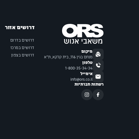
דרושים אזור
דרושים בדרום
דרושים במרכז
מיקום
דרושים בצפון
מנחם בגין 116, בית קלקא, ת"א
טלפון
1-800-35-34-34
אימייל
info@ors.co.il
רשתות חברתיות