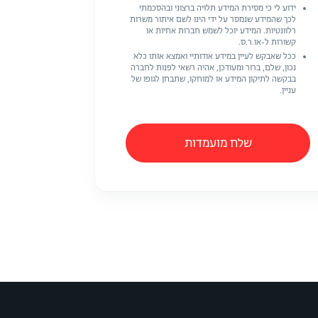
ידוע לי כי מסירת המידע תלויה ברצוני ובהסכמתי
לכך שהמידע שנמסר על ידי הינו לשם איתור משרות
רלוונטיות. המידע יוכל לשמש חברות אחיות או
קשורות ל-או.ר.ס.
ככל שאבקש לעיין במידע אודותיי ואמצא אותו כלא
נכון, שלם, ברור ומעודכן, אהיה רשאי לפנות לחברה
בבקשה לתיקון המידע או למוחקו, שתבחן לגופו של
עניין.
שלח מועמדות