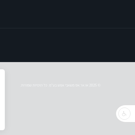
© 2025 או.אר.אס משאבי אנוש בע״מ. כל הזכויות שמורות.