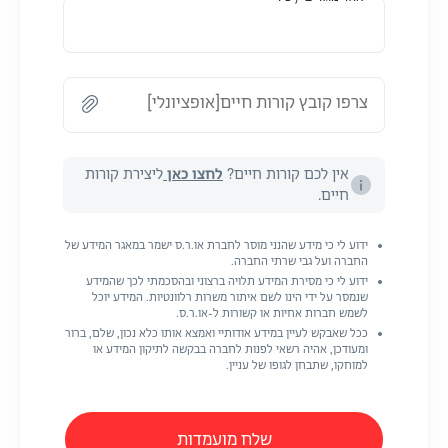
צרפו קובץ קורות חיים[אופציונלי]
אין לכם קורות חיים?
לחצו כאן
ליצירת קורות
חיים.
ידוע לי כי מידע שהנני מוסר לחברת או.ר.ס ישמר במאגר המידע של
החברה ועל גבי שרתי החברה.
ידוע לי כי מסירת המידע תלויה ברצוני ובהסכמתי לכך שהמידע
שנמסר על ידי הינו לשם איתור משרות רלוונטיות. המידע יוכל
לשמש חברות אחיות או קשורות ל-או.ר.ס.
ככל שאבקש לעיין במידע אודותיי ואמצא אותו כלא נכון, שלם, ברור
ומעודכן, אהיה רשאי לפנות לחברה בבקשה לתיקון המידע או
למוחקו, שתבחן לגופו של עניין.
שלח מועמדות