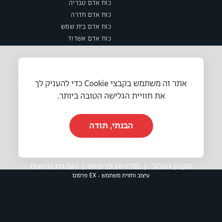
כוח אדם טבריה
כוח אדם חדרה
כוח אדם בית שמש
כוח אדם אשדוד
אתר זה משתמש בקבצי Cookie כדי להעניק לך
את חוויית הגלישה הטובה ביותר.
הבנתי, תודה
© 2025 או.אר.אס משאבי אנוש בע״מ. כל הזכויות שמורות.
תקנון האתר
|
מדיניות פרטיות
|
הצהרת נגישות
עיצוב וחווית משתמש - EX פרסום