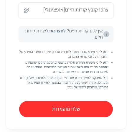
צרפו קובץ קורות חיים[אופציונלי]
אין לכם קורות חיים?
לחצו כאן
ליצירת קורות
חיים.
ידוע לי כי מידע שהנני מוסר לחברת או.ר.ס ישמר במאגר המידע של
החברה ועל גבי שרתי החברה.
ידוע לי כי מסירת המידע תלויה ברצוני ובהסכמתי לכך שהמידע
שנמסר על ידי הינו לשם איתור משרות רלוונטיות. המידע יוכל
לשמש חברות אחיות או קשורות ל-או.ר.ס.
ככל שאבקש לעיין במידע אודותיי ואמצא אותו כלא נכון, שלם, ברור
ומעודכן, אהיה רשאי לפנות לחברה בבקשה לתיקון המידע או
למוחקו, שתבחן לגופו של עניין.
שלח מועמדות