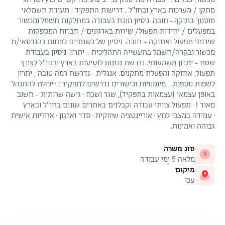
מתקן / מערכות בארץ ובחו"ל . דרישות התפקיד : תעודת חשמלאי
מוסמך בתוקף - חובה. ניסיון מוכח בעבודה במחלקות חשמל ומכשור
במפעלים / יחידות תפעול/ שירות בארגונים / חברות המספקות
שירותי תפעול ואחזקה - חובה. ניסיון של כשנתיים לפחות כהנדסאי/ת
מכשור ובקרה/חשמל בתעשייה התהליכית - יתרון. ניסיון בעבודת
שטח - יתרון משמעותי. נדרשת נכונות לנסיעות בארץ ובחו"ל לצורך
תפעול, אחזקה והפעלת מתקנים. אנגלית - נדרשת רמה טובה , יתרון
לשפות נוספות. מיומנויות וכישורים נדרשים לתפקיד : · יכולת להתנהל
באופן עצמאי (עצמאות בתפקיד), שגר ושכח · גישה שרותית - חשוב
מאוד ! · תפעול צוותי עבודה וקבלנים באתרים שונים בחו"ל ובארץ
· עמידה במצבי לחץ · אוריינטציה שיווקית · סדר וארגון · אחריות אישית
גבוהה ואמינות.
סוג משרה
מלאה 5 ימי עבודה
מיקום
עכו