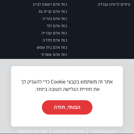
טיפים לראיון עבודה
כוח אדם ראשון לציון
כוח אדם קרית גת
כוח אדם נהריה
כוח אדם לוד
כוח אדם טבריה
כוח אדם חדרה
כוח אדם בית שמש
כוח אדם אשדוד
אתר זה משתמש בקבצי Cookie כדי להעניק לך
את חוויית הגלישה הטובה ביותר.
הבנתי, תודה
© 2025 או.אר.אס משאבי אנוש בע״מ. כל הזכויות שמורות.
תקנון האתר
|
מדיניות פרטיות
|
הצהרת נגישות