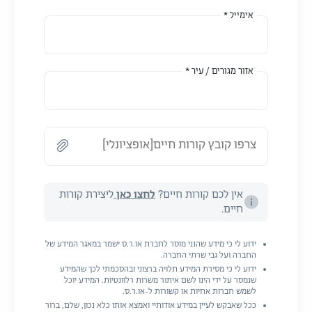
אימייל *
אזור מגורים / עיר *
צרפו קובץ קורות חיים[אופציונלי]
אין לכם קורות חיים?
לחצו כאן
ליצירת קורות
חיים.
ידוע לי כי מידע שהנני מוסר לחברת או.ר.ס ישמר במאגר המידע של
החברה ועל גבי שרתי החברה.
ידוע לי כי מסירת המידע תלויה ברצוני ובהסכמתי לכך שהמידע
שנמסר על ידי הינו לשם איתור משרות רלוונטיות. המידע יוכל
לשמש חברות אחיות או קשורות ל-או.ר.ס.
ככל שאבקש לעיין במידע אודותיי ואמצא אותו כלא נכון, שלם, ברור