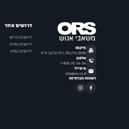
דרושים אזור
דרושים בדרום
דרושים במרכז
מיקום
דרושים בצפון
מנחם בגין 116, בית קלקא, ת"א
טלפון
1-800-35-34-34
אימייל
info@ors.co.il
רשתות חברתיות