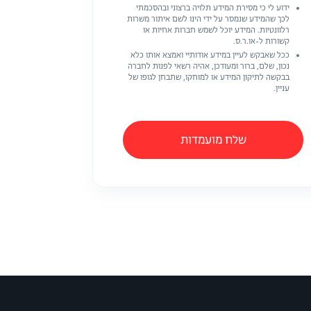
ידוע לי כי מסירת המידע תלויה ברצוני ובהסכמתי
לכך שהמידע שנמסר על ידי הינו לשם איתור משרות
רלוונטיות. המידע יוכל לשמש חברות אחיות או
קשורות ל-או.ר.ס.
ככל שאבקש לעיין במידע אודותיי ואמצא אותו כלא
נכון, שלם, ברור ומעודכן, אהיה רשאי לפנות לחברה
בבקשה לתיקון המידע או למוחקו, שתבחן לגופו של
עניין.
שלח מועמדות