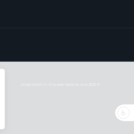
© 2025 או.אר.אס משאבי אנוש בע״מ. כל הזכויות שמורות.