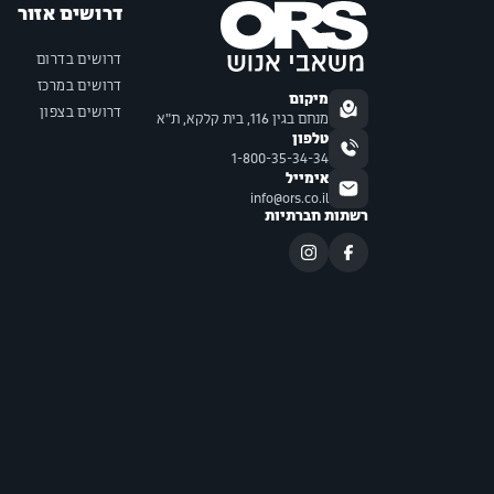
דרושים אזור
דרושים בדרום
דרושים במרכז
מיקום
דרושים בצפון
מנחם בגין 116, בית קלקא, ת"א
טלפון
1-800-35-34-34
אימייל
info@ors.co.il
רשתות חברתיות