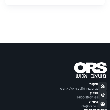
מיקום
מנחם בגין 116, בית קלקא, ת"א
טלפון
1-800-35-34-34
אימייל
info@ors.co.il