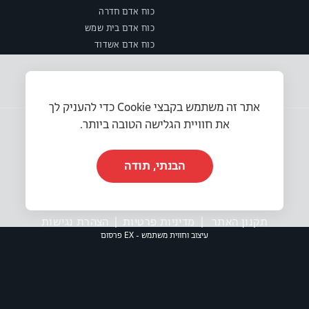
כוח אדם חדרה
כוח אדם בית שמש
כוח אדם אשדוד
אתר זה משתמש בקבצי Cookie כדי להעניק לך
את חוויית הגלישה הטובה ביותר.
הבנתי, תודה
© 2025 או.אר.אס משאבי אנוש בע״מ. כל הזכויות שמורות.
תקנון האתר
|
מדיניות פרטיות
|
הצהרת נגישות
עיצוב וחווית משתמש - EX פרסום