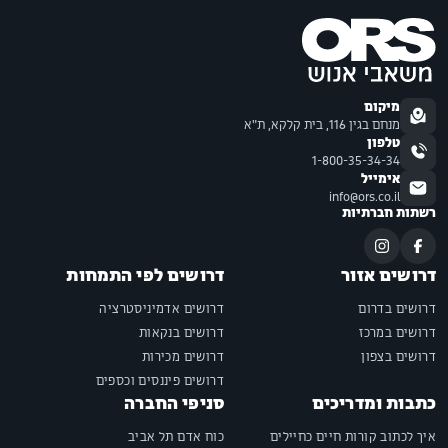
מיקום
מנחם בגין 116, בית קלקא, ת"א
טלפון
1-800-35-34-34
אימייל
info@ors.co.il
רשתות חברתיות
דרושים אזור
דרושים לפי התמחות
דרושים בדרום
דרושים אדמיניסטרציה
דרושים במרכז
דרושים בנקאות
דרושים בצפון
דרושים מכירות
דרושים פיננסים וכספים
כתבות ומדריכים
סניפי החברה
איך לכתוב קורות חיים כחיילים
כוח אדם תל אביב