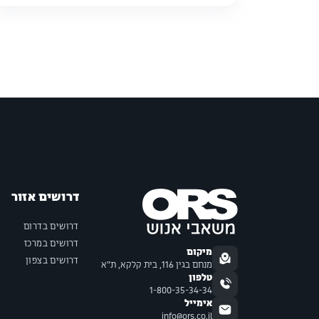
דרושים אזור
דרושים בדרום
דרושים במרכז
מיקום
דרושים בצפון
מנחם בגין 116, בית קלקא, ת"א
טלפון
1-800-35-34-34
אימייל
info@ors.co.il