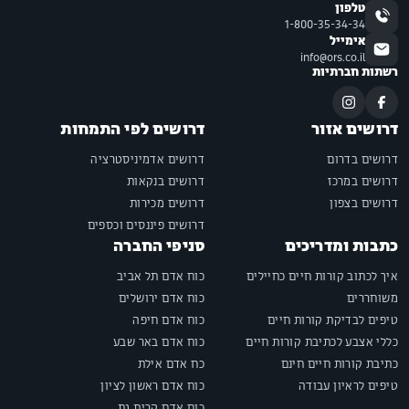
טלפון
1-800-35-34-34
אימייל
info@ors.co.il
רשתות חברתיות
דרושים אזור
דרושים לפי התמחות
דרושים בדרום
דרושים אדמיניסטרציה
דרושים במרכז
דרושים בנקאות
דרושים בצפון
דרושים מכירות
דרושים פיננסים וכספים
כתבות ומדריכים
סניפי החברה
איך לכתוב קורות חיים כחיילים
כוח אדם תל אביב
משוחררים
כוח אדם ירושלים
טיפים לבדיקת קורות חיים
כוח אדם חיפה
כללי אצבע לכתיבת קורות חיים
כוח אדם באר שבע
כתיבת קורות חיים חינם
כח אדם אילת
טיפים לראיון עבודה
כוח אדם ראשון לציון
כוח אדם קרית גת