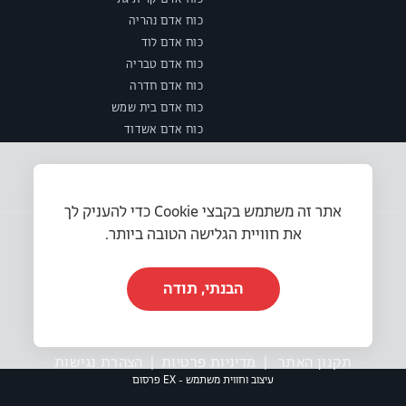
כוח אדם נהריה
כוח אדם לוד
כוח אדם טבריה
כוח אדם חדרה
כוח אדם בית שמש
כוח אדם אשדוד
אתר זה משתמש בקבצי Cookie כדי להעניק לך
את חוויית הגלישה הטובה ביותר.
הבנתי, תודה
© 2025 או.אר.אס משאבי אנוש בע״מ. כל הזכויות שמורות.
תקנון האתר
|
מדיניות פרטיות
|
הצהרת נגישות
עיצוב וחווית משתמש - EX פרסום