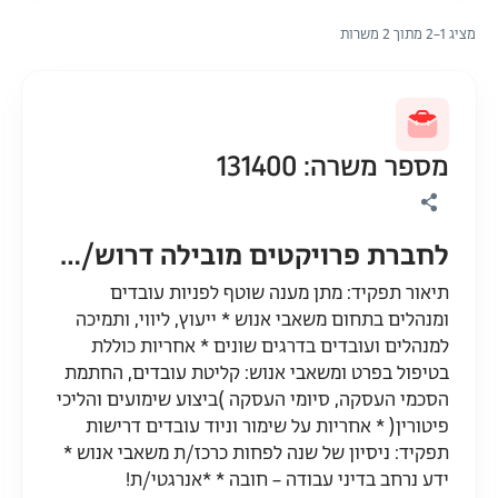
מציג 1–2 מתוך 2 משרות
מספר משרה: 131400
לחברת פרויקטים מובילה דרוש/ה רכזת גיוס ומשאבי אנוש- החלפה לחל"ד
תיאור תפקיד: מתן מענה שוטף לפניות עובדים
ומנהלים בתחום משאבי אנוש * ייעוץ, ליווי, ותמיכה
למנהלים ועובדים בדרגים שונים * אחריות כוללת
בטיפול בפרט ומשאבי אנוש: קליטת עובדים, החתמת
הסכמי העסקה, סיומי העסקה )ביצוע שימועים והליכי
פיטורין( * אחריות על שימור וניוד עובדים דרישות
תפקיד: ניסיון של שנה לפחות כרכז/ת משאבי אנוש *
ידע נרחב בדיני עבודה – חובה * *אנרגטי/ת!