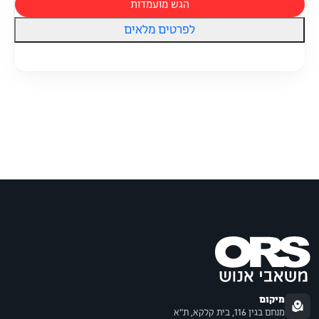
הגש מועמדות
לפרטים מלאים
מיקום
מנחם בגין 116, בית קלקא, ת"א