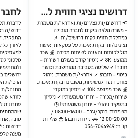
דרושים נציגי חווית לקוח וראש צוות לחברת תקשורת מובילה!
📢 דרושים/ות נציגים/ות ואחראי/ת משמרת
לחברת תקש
– משרה מלאה ביקום לחברה מובילה
דרוש/ה רכ
במחלקת חווית לקוח דרושים/ות: 📌
התפקיד: *
נציגים/ות: בקרת איכות על עסקאות, אישור
לאורך כל ש
מול לקוחות והאזנה לשיחות מכירה. 💰 שכר
למעסיקים 
ממוצע: 8K ✔ ניסיון קודם בעולם השירות –
טלפוני לס
חובה! ✔ שליטה בסביבה ממוחשבת וכושר
ולמחתימים
ביטוי – חובה! 📌 אחראי/ת משמרת: ניהול
ירושלים ב
צוות, הנעה למשימות, משובים ובקרת איכות.
הרכז/ת היא
💰 שכר ממוצע: 10K ✔ ניסיון במוקדי
מתנהל/ת מ
שירות/מכירה – יתרון משמעותי! ✔ ניסיון
לוודא שהכ
בתפקיד ניהולי – יתרון משמעותי! 🕒
פתרונות ל
משמרות: בוקר/ערב – 08:00-16:00 /
שהמחתימים
12:00-20:00 🚗 ניידות חובה! 📩 שליחת
טובה, אחרא
קו”ח: 054-7044949
דרישות : *
מענה טלפונ