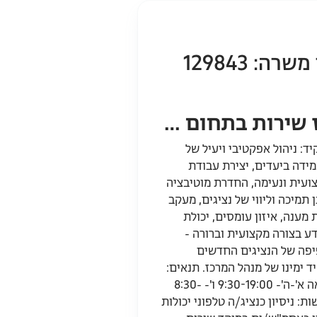
ה: 129843
למרכז שירות בתחום הסלולר דרוש/ה ר"צ. שכר מעולה למתאימים/ות
ד: ניהול אפקטיבי ויעיל של
ידה ביעדים, יצירת עבודת
צועית ונעימה, החדרת מוטיבציה
 תמיכה וליווי של נציגים, מעקב
 מענה, איזון עומסים, יכולת
ע בצורה מקצועית וברורה -
יפה של הנציגים החדשים
יד ימינו של מנהל המרכז. תנאים:
משרה מלאה א'-ה'- 9:30-19:00 ו'- 8:30-
דרישות: ניסיון כנציג/ה טלפוני יכולות