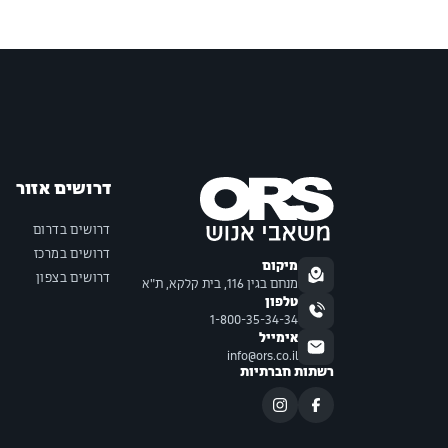
דרושים אזור
דרושים בדרום
דרושים במרכז
מיקום
דרושים בצפון
מנחם בגין 116, בית קלקא, ת"א
טלפון
1-800-35-34-34
אימייל
info@ors.co.il
רשתות חברתיות