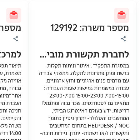
מספר משרה: 129192
מספר משר
לחברת תקשורת מובילה דרוש\ה בקר\ית NOC
במסגרת התפקיד : איתור וניתוח תקלות
תיאור תפקי
ברשת ומתן פתרונות לתקלה. ממשקי עבודה
משמרת, עמ
עם גורמים פנים ארגוניים וחוץ ארגוניים.
אווירה מק
עבודה במשמרות גמישות שעות העבודה :
גבוהה, מתן
7:00-15:00 15:00-23:00 23:00-7:00
אחר זמינות
מתאים גם לסטודנטים. שכר גבוה ומתגמל!
העברת מיד
דרישות: ידע בעולם האינטרנט הביתי,
חניכה וחפ
המחשבים והסלולר- יתרון ניסיון כתומך
והקיימים. 
HELPDESK / NOC בתחום המחשבים
ותקשורת ו/או רשתות- יתרון. ניידות חובה-
14:00 