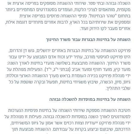
השכלה גבוהה ובתי ספר. שירותי ההשגחה מסופקים בפריסה ארצית או
מקומית, מותאמים לצרכי הלקוח, ועומדים בסטנדרטים המחמירים ביותר
בתחום "טוהר הבחינות". סניפי ההשגחה פרוסים בפריסה ארצית
ומספקים את שירותיהם בכל הארץ, לרבות אזורים מיוחדים דוגמת אילת,
אזורים מעבר לקו הירוק ועוד.
השגחה על בחינות הבגרות עבור משרד החינוך
פרויקט ההשגחה על בחינות הבגרות באזורים ירושלים, גוש דן והדרום,
הינו פרויקט לוגיסטי מורכב, עתיר ידע וכוח אדם המבוצע על ידינו עבור
משרד החינוך. ההשגחה מתבצעת בשלושה מועדי בחינות לאורך השנה:
מועד קיץ, מועד חורף ומועד אביב (נבחני י"ג, י"ד). הפעילות מנוהלת על
ידי מנהלת פרויקט בכירה העומדת בראש מערך ההשגחה הארצי וכוללת:
גיוס, מיון, הכשרה, שיבוץ משגיחי בחינות, תפעול ובקרה שוטפת על כל
שלבי התהליך.
השגחה על בחינות במוסדות להשכלה גבוהה
חטיבת ההשגחה מספקת שירותי השגחה על בחינות פנימיות הנערכות
לסטודנטים לאורך השנה במוסדות להשכלה גבוהה. פעילות זו מנוהלת על
ידי מנהלת פרויקט ייעודית וצוות רכזים אשר אמון על גיוס המשגיחים,
הדרכתם, שיבוצם וביצוע בקרות על עבודתם. ההשגחה מבוצעת תוך